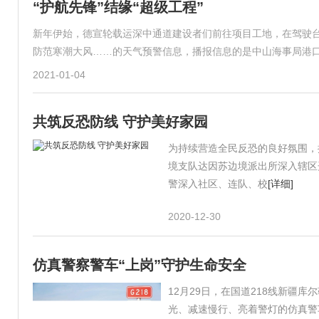
“护航先锋”结缘“超级工程”
新年伊始，德宣轮载运深中通道建设者们前往项目工地，在驾驶台
防范寒潮大风……的天气预警信息，播报信息的是中山海事局港口
2021-01-04
共筑反恐防线 守护美好家园
为持续营造全民反恐的良好氛围，
境支队达因苏边境派出所深入辖区
警深入社区、连队、校
[详细]
2020-12-30
仿真警察警车“上岗”守护生命安全
12月29日，在国道218线新疆
光、减速慢行、亮着警灯的仿真警