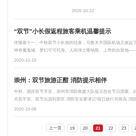
2020-10-22
“双节”小长假返程旅客乘机温馨提示
伴随着十一、中秋双节小长假的结束，乌鲁木齐国际机场又掀起
神奇魔鬼城、梦幻可可托海、人间净土喀纳斯、上帝的自留地—
2020-10-10
崇州：双节旅游正酣 消防提示相伴
中秋、国庆双节齐至，崇州市消防救援大队提示您在节日团聚、出
共筑平安。双节出游到景区 消防安全要谨记!假日旅行兴致高 消
2020-10-08
上一页
19
20
21
22
23