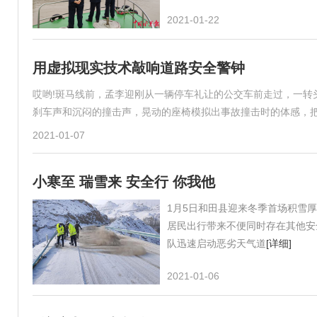
2021-01-22
用虚拟现实技术敲响道路安全警钟
哎哟!斑马线前，孟李迎刚从一辆停车礼让的公交车前走过，一转
刹车声和沉闷的撞击声，晃动的座椅模拟出事故撞击时的体感，把
2021-01-07
小寒至 瑞雪来 安全行 你我他
1月5日和田县迎来冬季首场积雪
居民出行带来不便同时存在其他安
队迅速启动恶劣天气道
[详细]
2021-01-06