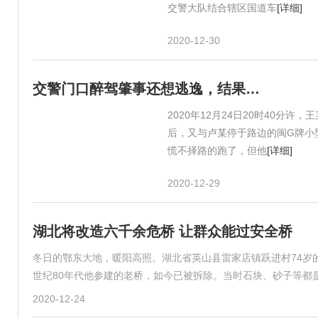
交警大队结合辖区国道车
[详细]
2020-12-30
交警门口醉驾肇事还想逃逸，结果…
2020年12月24日20时40
后，又与卢某停于路边的闽G牌小
慌不择路的跑了，但他
[详细]
2020-12-29
湖北将改造六千余危桥 让群众能过安全桥
冬日的鄂东大地，暖阳高照。湖北省英山县雷家店镇跃进村74岁
世纪80年代他参建的老桥，如今已被拆除。当时石块、砂子等都
2020-12-24