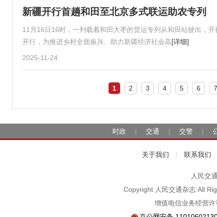
新疆开行首趟和田至北京多式联运助农专列
11月16日16时，一列载着和田大枣的货运专列从和田站驶出
开行，为推进乡村全面振兴、助力新疆经济社会高
[详细]
2025-11-24
1
2
3
4
5
6
时政
交通
交警
|
|
|
关于我们
联系我们
|
人民交通2
Copyright 人民交通杂志 A
增值电信业务经营许可
京公网安备 1101060213