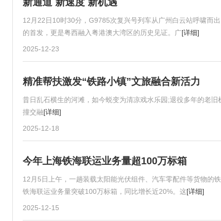
新通道 新速度 新机遇
12月22日10时30分，G9785次复兴号列车从广州白云站呼
的首发，更是粤西融入粤港澳大湾区的历史见证。广
[详细]
2025-12-23
精准帮扶激发“铁路小镇”文旅融合新活力
昔日乱石横生的河滩，如今蜕变为清凉戏水乐园;退役多年的老旧
撞交融
[详细]
2025-12-18
今年上海铁海联运业务量超100万标箱
12月5日上午，一趟装载太阳能光伏组件、汽车零配件等货物的
铁海联运业务量突破100万标箱，同比增长近20%。这
[详细]
2025-12-15