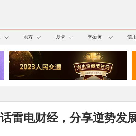
业
地方
舆情
热新闻
信
对话雷电财经，分享逆势发