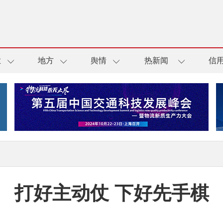
业
地方
舆情
热新闻
信
打好主动仗 下好先手棋