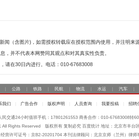
自采新闻（含图片)，如需授权转载应在授权范围内使用，并注明来
信息，并不代表本网赞同其观点和对其真实性负责。
30日内进行。电话：010-67683008
公路
铁路
民航
物流
水运
汽车
|
|
|
|
|
|
|
系我们
广告合作
版权声明
人员查询
我要投稿
招聘
|
|
|
|
|
人民交通24小时值班手机：17801261553 商务合作：010-67683008转60
杂志 All Rights Reserved 版权所有 复制必究 百度统计 地址：北京
经营许可证号：京B2-20201704 本刊法律顾问：北京京师（兰州）律师