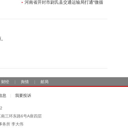
河南省开封市尉氏县交通运输局打通“微循
环”方便人民出行
源。
财经
舆情
邮局
|
|
信息
我要投诉
|
2
市丰台区南三环东路6号A座四层
事务所 李大伟