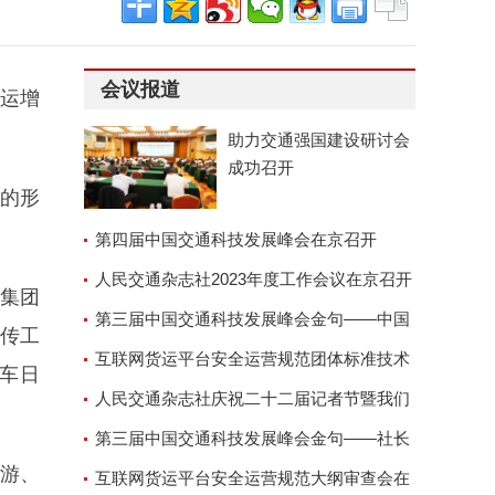
会议报道
增运增
助力交通强国建设研讨会
成功召开
临的形
第四届中国交通科技发展峰会在京召开
人民交通杂志社2023年度工作会议在京召开
集团
第三届中国交通科技发展峰会金句——中国
宣传工
交通运输协会副会长兼秘
互联网货运平台安全运营规范团体标准技术
车日
审查会顺利召开
人民交通杂志社庆祝二十二届记者节暨我们
的故事演讲座谈会
第三届中国交通科技发展峰会金句——社长
游、
郑德岭
互联网货运平台安全运营规范大纲审查会在