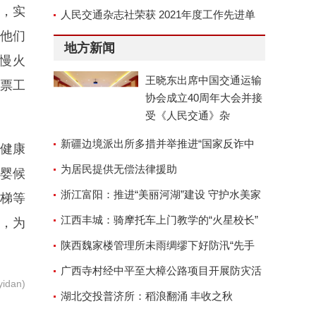
务，实
京召开
人民交通杂志社荣获 2021年度工作先进单
他们
位称号
地方新闻
“慢火
王晓东出席中国交通运输
补票工
协会成立40周年大会并接
受《人民交通》杂
新疆边境派出所多措并举推进“国家反诈中
健康
心”APP安装工作
为居民提供无偿法律援助
婴候
浙江富阳：推进“美丽河湖”建设 守护水美家
电梯等
园
江西丰城：骑摩托车上门教学的“火星校长”
，为
陕西魏家楼管理所未雨绸缪下好防汛“先手
棋”
广西寺村经中平至大樟公路项目开展防灾活
dan)
动
湖北交投普济所：稻浪翻涌 丰收之秋