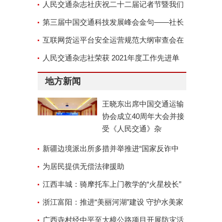
审查会顺利召开
人民交通杂志社庆祝二十二届记者节暨我们
的故事演讲座谈会
第三届中国交通科技发展峰会金句——社长
郑德岭
互联网货运平台安全运营规范大纲审查会在
京召开
人民交通杂志社荣获 2021年度工作先进单
位称号
地方新闻
王晓东出席中国交通运输
协会成立40周年大会并接
受《人民交通》杂
新疆边境派出所多措并举推进“国家反诈中
心”APP安装工作
为居民提供无偿法律援助
江西丰城：骑摩托车上门教学的“火星校长”
浙江富阳：推进“美丽河湖”建设 守护水美家
园
广西寺村经中平至大樟公路项目开展防灾活