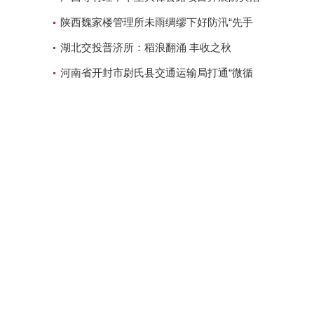
动
陕西魏家楼管理所未雨绸缪下好防汛“先手
棋”
湖北交投普济所：稻浪翻涌 丰收之秋
河南省开封市尉氏县交通运输局打通“微循
环”方便人民出行