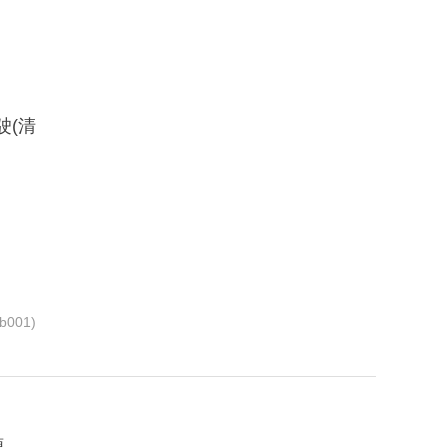
驶(清
001)
源。