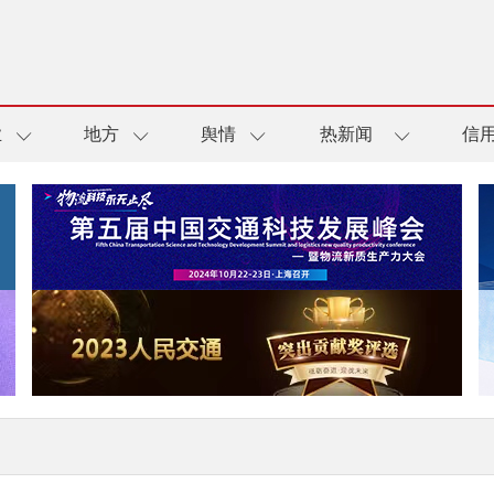
业
地方
舆情
热新闻
信