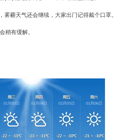
差，雾霾天气还会继续，大家出门记得戴个口罩。
霾会稍有缓解。