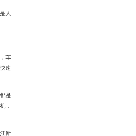
是人
，车
快速
直都是
机，
曲江新