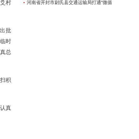
三爻村
河南省开封市尉氏县交通运输局打通“微循
环”方便人民出行
出批
、临时
真总
扫积
在认真