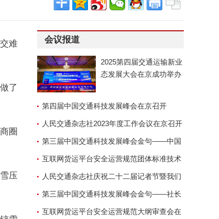
会议报道
公交难
。
2025第四届交通运输新业
态发展大会在京成功举办
竟做了
第四届中国交通科技发展峰会在京召开
人民交通杂志社2023年度工作会议在京召开
寨商圈
第三届中国交通科技发展峰会金句——中国
交通运输协会副会长兼秘
互联网货运平台安全运营规范团体标准技术
止雪压
审查会顺利召开
人民交通杂志社庆祝二十二届记者节暨我们
的故事演讲座谈会
第三届中国交通科技发展峰会金句——社长
郑德岭
互联网货运平台安全运营规范大纲审查会在