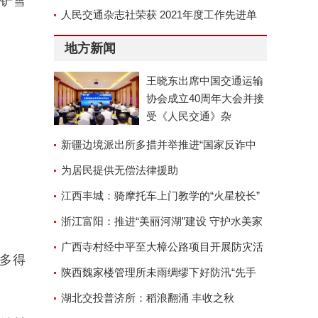
铲雪
京召开
人民交通杂志社荣获 2021年度工作先进单
位称号
地方新闻
王晓东出席中国交通运输
协会成立40周年大会并接
受《人民交通》杂
新疆边境派出所多措并举推进“国家反诈中
心”APP安装工作
为居民提供无偿法律援助
江西丰城：骑摩托车上门教学的“火星校长”
浙江富阳：推进“美丽河湖”建设 守护水美家
园
广西寺村经中平至大樟公路项目开展防灾活
多得
动
陕西魏家楼管理所未雨绸缪下好防汛“先手
棋”
湖北交投普济所：稻浪翻涌 丰收之秋