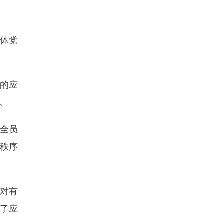
全体党
新的应
。
 全员
活秩序
应对有
了应