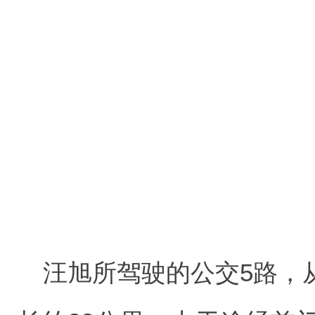
汪旭所驾驶的公交5路，