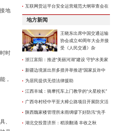
互联网货运平台安全运营规范大纲审查会在
接地
京召开
地方新闻
王晓东出席中国交通运输
协会成立40周年大会并接
受《人民交通》杂
小时时
浙江富阳：推进“美丽河湖”建设 守护水美家
园
新疆边境派出所多措并举推进“国家反诈中
功能，
心”APP安装工作
为居民提供无偿法律援助
江西丰城：骑摩托车上门教学的“火星校长”
广西寺村经中平至大樟公路项目开展防灾活
动
陕西魏家楼管理所未雨绸缪下好防汛“先手
文具、
棋”
湖北交投普济所：稻浪翻涌 丰收之秋