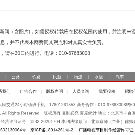
自采新闻（含图片)，如需授权转载应在授权范围内使用，并注明来
信息，并不代表本网赞同其观点和对其真实性负责。
30日内进行。电话：010-67683008
公路
铁路
民航
物流
水运
汽车
|
|
|
|
|
|
|
系我们
广告合作
版权声明
人员查询
我要投稿
招聘
|
|
|
|
|
人民交通24小时值班手机：17801261553 商务合作：010-67683008转60
杂志 All Rights Reserved 版权所有 复制必究 百度统计 地址：北京
经营许可证号：京B2-20201704 本刊法律顾问：北京京师（兰州）律师
602130064号
京ICP备18014261号-2
广播电视节目制作经营许可证：