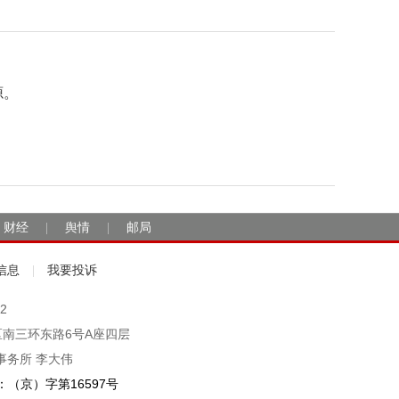
源。
财经
舆情
邮局
|
|
信息
我要投诉
|
2
市丰台区南三环东路6号A座四层
事务所 李大伟
（京）字第16597号