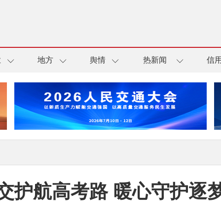
业
地方
舆情
热新闻
信
交护航高考路 暖心守护逐