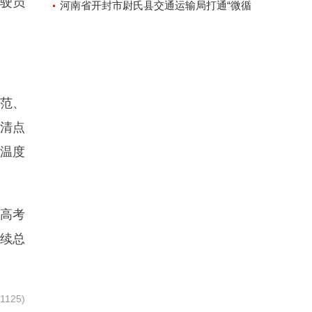
驾驶员
河南省开封市尉氏县交通运输局打通“微循
环”方便人民出行
范、
、清点
的温度
高考
持续总
1125)