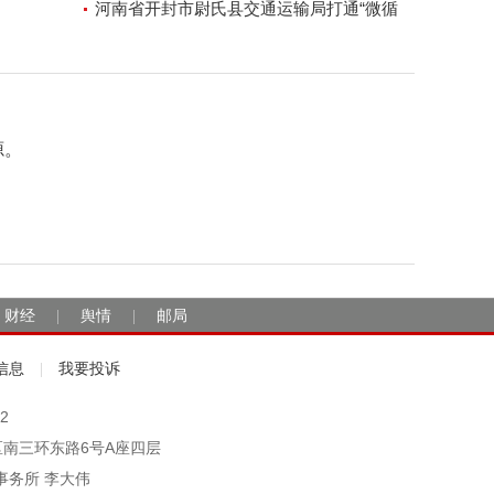
河南省开封市尉氏县交通运输局打通“微循
环”方便人民出行
源。
财经
舆情
邮局
|
|
信息
我要投诉
|
2
市丰台区南三环东路6号A座四层
事务所 李大伟