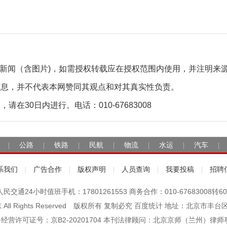
自采新闻（含图片)，如需授权转载应在授权范围内使用，并注明来
信息，并不代表本网赞同其观点和对其真实性负责。
30日内进行。电话：010-67683008
公路
铁路
民航
物流
水运
汽车
|
|
|
|
|
|
|
系我们
广告合作
版权声明
人员查询
我要投稿
招聘
|
|
|
|
|
人民交通24小时值班手机：17801261553 商务合作：010-67683008转60
杂志 All Rights Reserved 版权所有 复制必究 百度统计 地址：北京
经营许可证号：京B2-20201704 本刊法律顾问：北京京师（兰州）律师