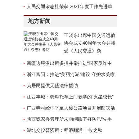
京召开
人民交通杂志社荣获 2021年度工作先进单
位称号
地方新闻
王晓东出席中国交通运输
协会成立40周年大会并接
受《人民交通》杂
新疆边境派出所多措并举推进“国家反诈中
心”APP安装工作
浙江富阳：推进“美丽河湖”建设 守护水美家
园
为居民提供无偿法律援助
江西丰城：骑摩托车上门教学的“火星校长”
广西寺村经中平至大樟公路项目开展防灾活
动
陕西魏家楼管理所未雨绸缪下好防汛“先手
棋”
湖北交投普济所：稻浪翻涌 丰收之秋