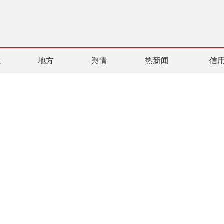
业
地方
舆情
热新闻
信