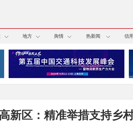
业
地方
舆情
热新闻
信
高新区：精准举措支持乡