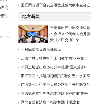
位称号
互联网货运平台安全运营规范大纲审查会在
立政府
京召开
管理
地方新闻
王晓东出席中国交通运输
协会成立40周年大会并接
huo)
受《人民交通》杂
为居民提供无偿法律援助
江西丰城：骑摩托车上门教学的“火星校长”
新疆边境派出所多措并举推进“国家反诈中
心”APP安装工作
浙江富阳：推进“美丽河湖”建设 守护水美家
园
广西寺村经中平至大樟公路项目开展防灾活
动
陕西魏家楼管理所未雨绸缪下好防汛“先手
棋”
湖北交投普济所：稻浪翻涌 丰收之秋