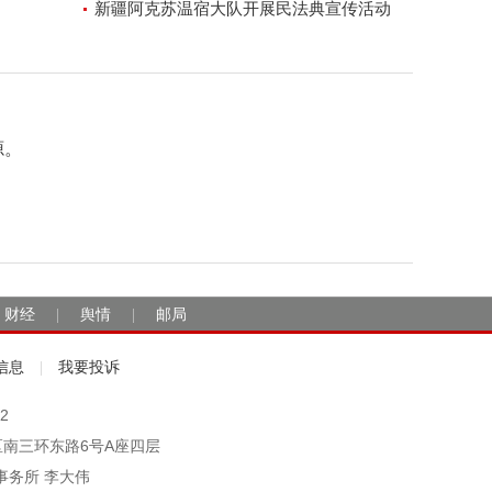
新疆阿克苏温宿大队开展民法典宣传活动
源。
财经
舆情
邮局
|
|
信息
我要投诉
|
2
市丰台区南三环东路6号A座四层
事务所 李大伟