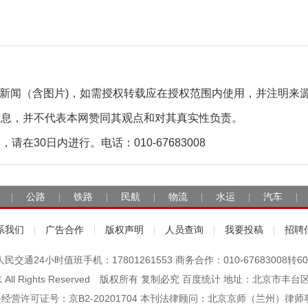
自采新闻（含图片)，如需授权转载应在授权范围内使用，并注明来
信息，并不代表本网赞同其观点和对其真实性负责。
30日内进行。电话：010-67683008
公路
铁路
民航
物流
水运
汽车
|
|
|
|
|
|
|
系我们
广告合作
版权声明
人员查询
我要投稿
招聘
|
|
|
|
|
人民交通24小时值班手机：17801261553 商务合作：010-67683008转60
杂志 All Rights Reserved 版权所有 复制必究 百度统计 地址：北京
经营许可证号：京B2-20201704 本刊法律顾问：北京京师（兰州）律师