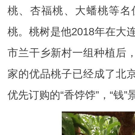
桃、杏福桃、大蟠桃等名
桃。桃树是他2018年在大
市兰干乡新村一组种植后
家的优品桃子已经成了北
优先订购的“香饽饽”，“钱”