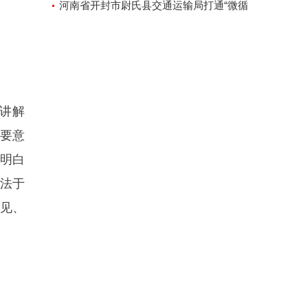
河南省开封市尉氏县交通运输局打通“微循
环”方便人民出行
讲解
重要意
律明白
宪法于
得见、