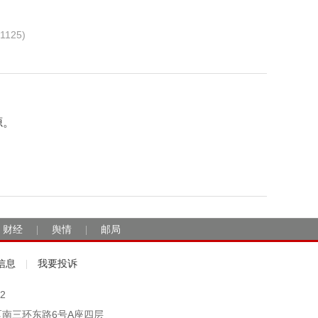
1125)
源。
财经
舆情
邮局
|
|
信息
我要投诉
|
2
市丰台区南三环东路6号A座四层