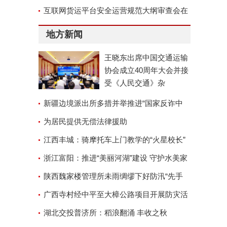
位称号
互联网货运平台安全运营规范大纲审查会在
京召开
地方新闻
王晓东出席中国交通运输
协会成立40周年大会并接
受《人民交通》杂
新疆边境派出所多措并举推进“国家反诈中
心”APP安装工作
为居民提供无偿法律援助
江西丰城：骑摩托车上门教学的“火星校长”
浙江富阳：推进“美丽河湖”建设 守护水美家
园
陕西魏家楼管理所未雨绸缪下好防汛“先手
棋”
广西寺村经中平至大樟公路项目开展防灾活
动
湖北交投普济所：稻浪翻涌 丰收之秋