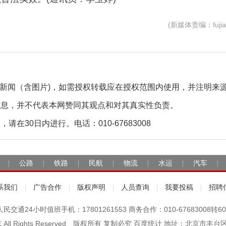
(新媒体责编：fujia
自采新闻（含图片)，如需授权转载应在授权范围内使用，并注明来
信息，并不代表本网赞同其观点和对其真实性负责。
30日内进行。电话：010-67683008
公路
铁路
民航
物流
水运
汽车
|
|
|
|
|
|
|
系我们
广告合作
版权声明
人员查询
我要投稿
招聘
|
|
|
|
|
人民交通24小时值班手机：17801261553 商务合作：010-67683008转60
杂志 All Rights Reserved 版权所有 复制必究 百度统计 地址：北京