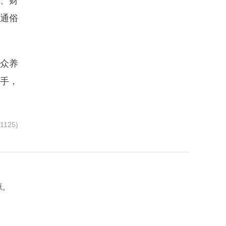
、财
通俗
众养
帮手，
1125)
源。