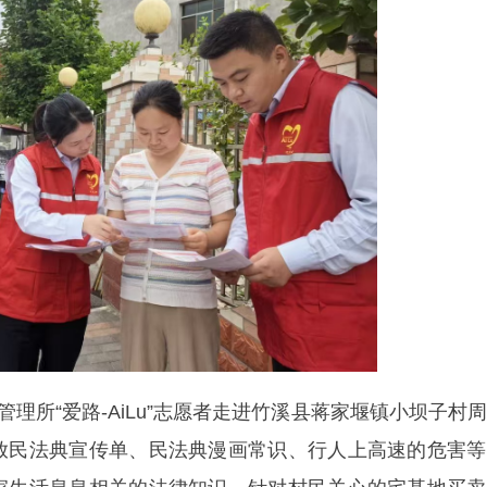
理所“爱路-AiLu”志愿者走进竹溪县蒋家堰镇小坝子村
放民法典宣传单、民法典漫画常识、行人上高速的危害等