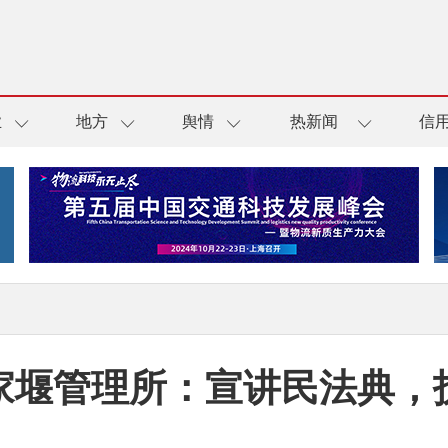
业
地方
舆情
热新闻
信
家堰管理所：宣讲民法典，