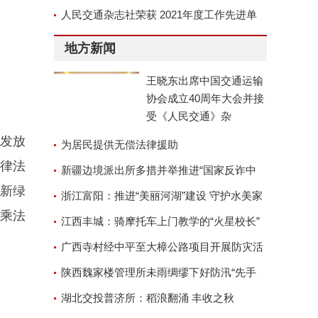
京召开
人民交通杂志社荣获 2021年度工作先进单
位称号
地方新闻
王晓东出席中国交通运输
协会成立40周年大会并接
受《人民交通》杂
过发放
为居民提供无偿法律援助
律法
新疆边境派出所多措并举推进“国家反诈中
新绿
心”APP安装工作
浙江富阳：推进“美丽河湖”建设 守护水美家
司乘法
园
江西丰城：骑摩托车上门教学的“火星校长”
广西寺村经中平至大樟公路项目开展防灾活
动
陕西魏家楼管理所未雨绸缪下好防汛“先手
棋”
湖北交投普济所：稻浪翻涌 丰收之秋