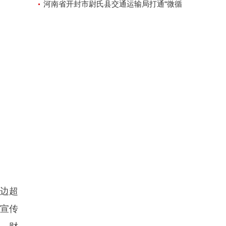
河南省开封市尉氏县交通运输局打通“微循
环”方便人民出行
周边超
宣传