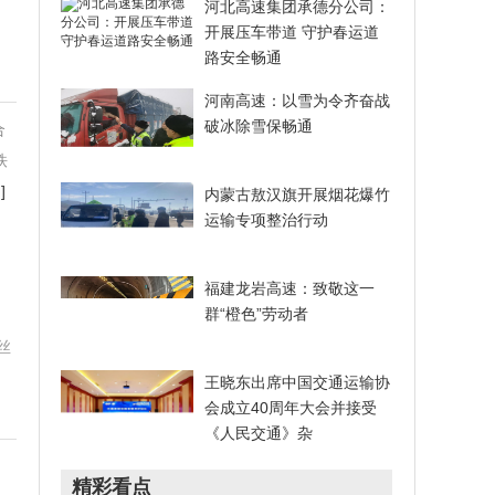
河北高速集团承德分公司：
开展压车带道 守护春运道
路安全畅通
河南高速：以雪为令齐奋战
破冰除雪保畅通
合
铁
]
内蒙古敖汉旗开展烟花爆竹
运输专项整治行动
福建龙岩高速：致敬这一
群“橙色”劳动者
丝
王晓东出席中国交通运输协
会成立40周年大会并接受
《人民交通》杂
精彩看点