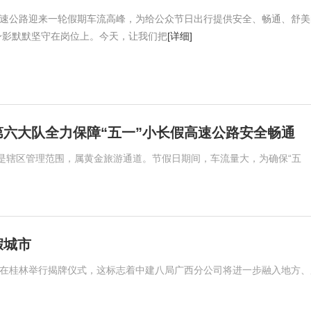
高速公路迎来一轮假期车流高峰，为给公众节日出行提供安全、畅通、舒美
身影默默坚守在岗位上。今天，让我们把
[详细]
六大队全力保障“五一”小长假高速公路安全畅通
是辖区管理范围，属黄金旅游通道。节假日期间，车流量大，为确保“五
假城市
司在桂林举行揭牌仪式，这标志着中建八局广西分公司将进一步融入地方、