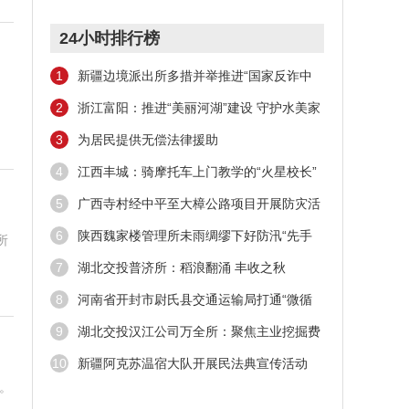
24小时排行榜
1
新疆边境派出所多措并举推进“国家反诈中
心”APP安装工作
2
浙江富阳：推进“美丽河湖”建设 守护水美家
园
3
为居民提供无偿法律援助
4
江西丰城：骑摩托车上门教学的“火星校长”
5
广西寺村经中平至大樟公路项目开展防灾活
动
6
陕西魏家楼管理所未雨绸缪下好防汛“先手
所
棋”
7
湖北交投普济所：稻浪翻涌 丰收之秋
8
河南省开封市尉氏县交通运输局打通“微循
环”方便人民出行
9
湖北交投汉江公司万全所：聚焦主业挖掘费
源潜力
10
新疆阿克苏温宿大队开展民法典宣传活动
。