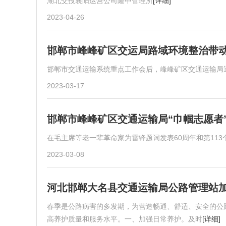
湖北交投襄阳运营公司隆中管理所
[详细]
2023-04-26
邯郸市峰峰矿区交运局路域环境整治带
邯郸市交通运输系统重点工作会后，峰峰矿区交通运输局
2023-03-17
邯郸市峰峰矿区交通运输局“巾帼志愿者
在毛主席等老一辈革命家为雷锋题词发表60周年和第113
2023-03-08
河北邯郸大名县交通运输局公路管理站
春季是公路病害的多发期，为营造畅通、舒适、安全的公
高养护质量和服务水平。一、加强日常养护。及时
[详细]