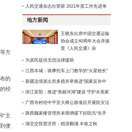
京召开
人民交通杂志社荣获 2021年度工作先进单
位称号
地方新闻
王晓东出席中国交通运输
协会成立40周年大会并接
受《人民交通》杂
等方
为居民提供无偿法律援助
江西丰城：骑摩托车上门教学的“火星校长”
布的
新疆边境派出所多措并举推进“国家反诈中
的经
心”APP安装工作
浙江富阳：推进“美丽河湖”建设 守护水美家
园
广西寺村经中平至大樟公路项目开展防灾活
动
陕西魏家楼管理所未雨绸缪下好防汛“先手
和“主
棋”
湖北交投普济所：稻浪翻涌 丰收之秋
受到便