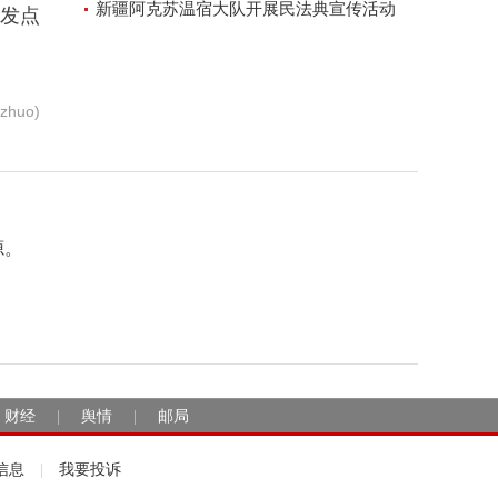
新疆阿克苏温宿大队开展民法典宣传活动
出发点
huo)
源。
财经
舆情
邮局
|
|
信息
我要投诉
|