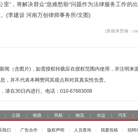
公里”，将解决群众“急难愁盼”问题作为法律服务工作的
(李建设 河南万创律师事务所/文图)
(新媒体责编：caiz
自采新闻（含图片)，如需授权转载应在授权范围内使用，并注明来
信息，并不代表本网赞同其观点和对其真实性负责。
30日内进行。电话：010-67683008
公路
铁路
民航
物流
水运
汽车
|
|
|
|
|
|
|
系我们
广告合作
版权声明
人员查询
我要投稿
招聘
|
|
|
|
|