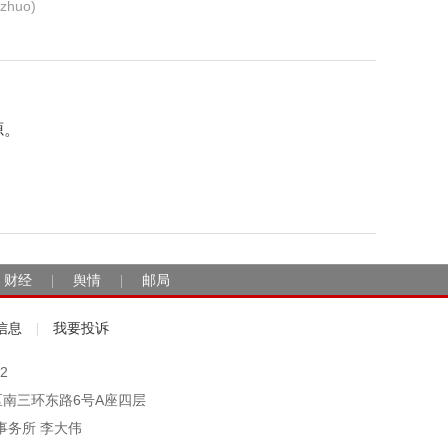
huo)
源。
财经
舆情
邮局
|
|
信息
我要投诉
|
2
市丰台区南三环东路6号A座四层
事务所 李大伟