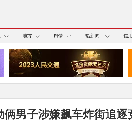
业
地方
舆情
热新闻
信
勒俩男子涉嫌飙车炸街追逐