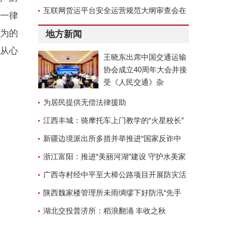
位称号
互联网货运平台安全运营规范大纲审查会在
一律
京召开
行为的
地方新闻
从心
王晓东出席中国交通运输
协会成立40周年大会并接
受《人民交通》杂
为居民提供无偿法律援助
江西丰城：骑摩托车上门教学的“火星校长”
新疆边境派出所多措并举推进“国家反诈中
心”APP安装工作
浙江富阳：推进“美丽河湖”建设 守护水美家
园
广西寺村经中平至大樟公路项目开展防灾活
动
陕西魏家楼管理所未雨绸缪下好防汛“先手
棋”
湖北交投普济所：稻浪翻涌 丰收之秋