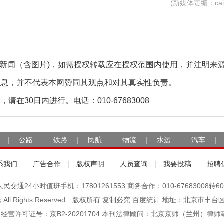
(新媒体责编：caiz
自采新闻（含图片)，如需授权转载应在授权范围内使用，并注明来
信息，并不代表本网赞同其观点和对其真实性负责。
30日内进行。电话：010-67683008
公路
铁路
民航
物流
水运
汽车
|
|
|
|
|
|
|
系我们
广告合作
版权声明
人员查询
我要投稿
招聘
|
|
|
|
|
人民交通24小时值班手机：17801261553 商务合作：010-67683008转60
杂志 All Rights Reserved 版权所有 复制必究 百度统计 地址：北京
经营许可证号：京B2-20201704 本刊法律顾问：北京京师（兰州）律师