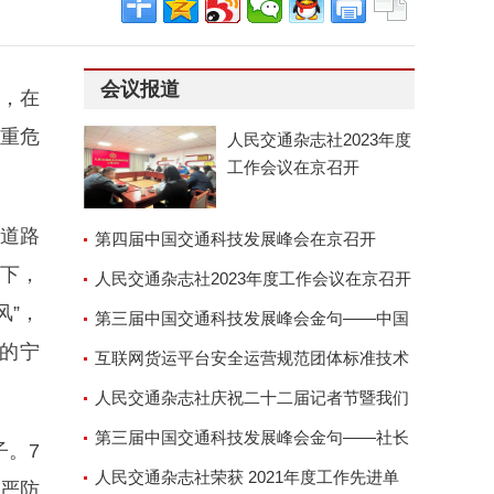
会议报道
，在
重危
人民交通杂志社2023年度
工作会议在京召开
在道路
第四届中国交通科技发展峰会在京召开
下，
人民交通杂志社2023年度工作会议在京召开
风”，
第三届中国交通科技发展峰会金句——中国
的宁
交通运输协会副会长兼秘
互联网货运平台安全运营规范团体标准技术
审查会顺利召开
人民交通杂志社庆祝二十二届记者节暨我们
的故事演讲座谈会
第三届中国交通科技发展峰会金句——社长
子。7
郑德岭
人民交通杂志社荣获 2021年度工作先进单
持严防