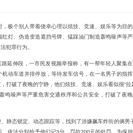
时，极个别人带着侥幸心理以炫技、竞速、娱乐等为目的
闯红灯、伪造变造遮挡号牌、猛踩油门制造轰鸣噪声等严
违法犯罪行为。
迎宾路延伸段，一市民发视频举报称，有一帮年轻人聚集
个机动车道并排停放，等待发车信号，在一名男子的指挥
，打破了夜晚的宁静，他们炫技、竞速、娱乐看似很“拉
轰鸣噪声等严重危害交通秩序和公共安全，打破了夜晚
控、静态锁定、动态跟踪等，找到了涉嫌飙车炸街的俩男
后，依法分别给予他们记3分、罚款200元的处罚。为保