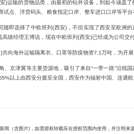
西安)运输的货物品类，由最初的钻井设备，到如今涵盖
商试点、洋货码头、粮食指定口岸、整车进口口岸等平台
司随即选择了中欧班列(西安)，不但实现了西安至欧洲
流高级经理王博说，现在中欧班列(西安)已经成为公司交
安)共向海外运输隔离衣、口罩等防疫物资7.1万吨，为开
三角、京津冀等主要货源地，吸引了来自“一带一路”沿线国
物65%以上由西安分拨至全国，西安作为辐射中国、连通
自采新闻（含图片)，如需授权转载应在授权范围内使用，并注明来