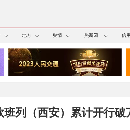
业
地方
舆情
热新闻
信
欧班列（西安）累计开行破