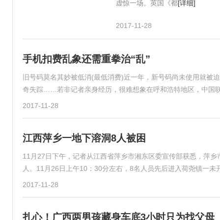
虚惊一场。英国《都
[详细]
2017-11-28
手机扣费乱象还需重拳治“乱”
旧号码莫名其妙被低消(最低消费)近一年，新号码尚未使用就被
奇失踪……若非记者亲身经历，很难想象在呼和浩特地区，中国
2017-11-28
江西萍乡一地下溶洞8人被困
11月27日下午，记者从江西省萍乡市湘东区委宣传部获悉，萍
人。11月26日上午10：30分左右，8名人员先后进入荷尧镇一
2017-11-28
扎心！广西两男孩藏身车底3小时只为找父母