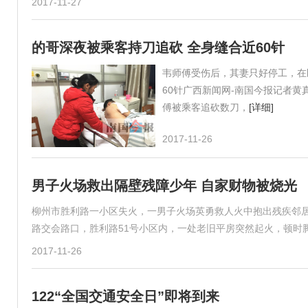
2017-11-27
的哥深夜被乘客持刀追砍 全身缝合近60针
韦师傅受伤后，其妻只好停工，在
60针广西新闻网-南国今报记者黄
傅被乘客追砍数刀，
[详细]
2017-11-26
男子火场救出隔壁残障少年 自家财物被烧光
柳州市胜利路一小区失火，一男子火场英勇救人火中抱出残疾邻居 
路交会路口，胜利路51号小区内，一处老旧平房突然起火，顿时
2017-11-26
122“全国交通安全日”即将到来