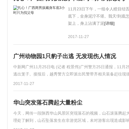
11月23日下午，一组令人瞠目
底下，全身泥泞不堪。我天!到底
架上，身上沾满了泥
[详细]
2017-11-27
广州动物园1只豹子出逃 无发现伤人情况
中新网广州11月25日电 (记者 程景伟)广州警方25日通报，11
逃出笼子。接报后，越秀警方立即派出民警带齐相关装备赶往现
2017-11-27
华山突发落石腾起大量粉尘
今天，网传一段陕西华山风景区突现落石的视频，山石滚落腾起
理处了解到，山石坠落发生在非游览区域，未对游客出现造成影