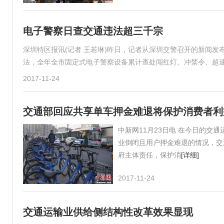
电子警察日查交通违法超三千宗
深圳特区报讯(记者 王若琳)昨日，记者从深圳交警召开的新闻发
法，全年全市固定式电子警察设备累计查处闯红灯、冲禁令、超速等2
2017-11-24
交通部回应共享单车押金难退将保护消费者利
中新网11月23日电 在今日的
业倒闭且用户押金难退的情况，交
府主体责任，保护消
[详细]
2017-11-24
交通运输业供给侧结构性改革效果显现