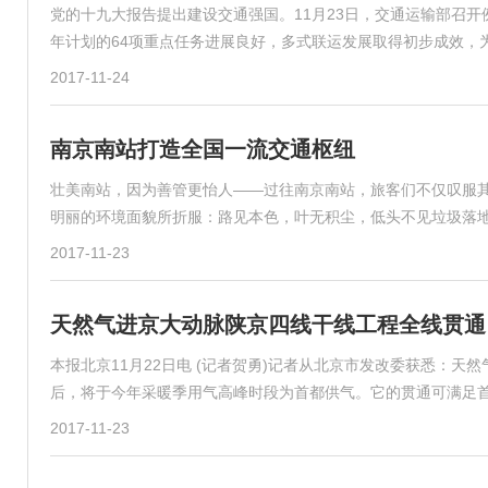
党的十九大报告提出建设交通强国。11月23日，交通运输部召
年计划的64项重点任务进展良好，多式联运发展取得初步成效，
2017-11-24
南京南站打造全国一流交通枢纽
壮美南站，因为善管更怡人——过往南京南站，旅客们不仅叹服
明丽的环境面貌所折服：路见本色，叶无积尘，低头不见垃圾落
2017-11-23
天然气进京大动脉陕京四线干线工程全线贯通
本报北京11月22日电 (记者贺勇)记者从北京市发改委获悉：
后，将于今年采暖季用气高峰时段为首都供气。它的贯通可满足
2017-11-23