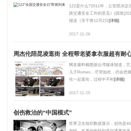
122是什么?2011年，公安部决定
路交通安全工作的意见》(国发[20
报送《关于将12月2日
[详细]
2017-11-26
周杰伦陪昆凌逛街 全程帮老婆拿衣服超有耐
网友爆料截图据台湾媒体报道，艺人
儿子Romeo，尽管如此，仍会把
伦一起逛街，过程中不时
[详细]
2017-11-25
创伤救治的“中国模式”
世界卫生组织数据显示，创伤是4
加快，各类创伤特别是交通事故造