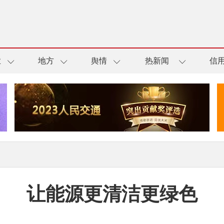
业
地方
舆情
热新闻
信
让能源更清洁更绿色