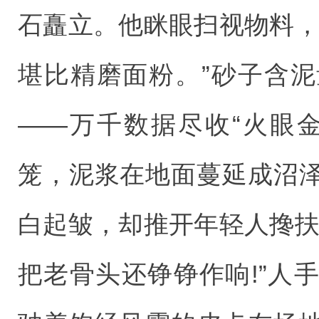
石矗立。他眯眼扫视物料，
堪比精磨面粉。”砂子含
——万千数据尽收“火眼
笼，泥浆在地面蔓延成沼
白起皱，却推开年轻人搀扶
把老骨头还铮铮作响!”人