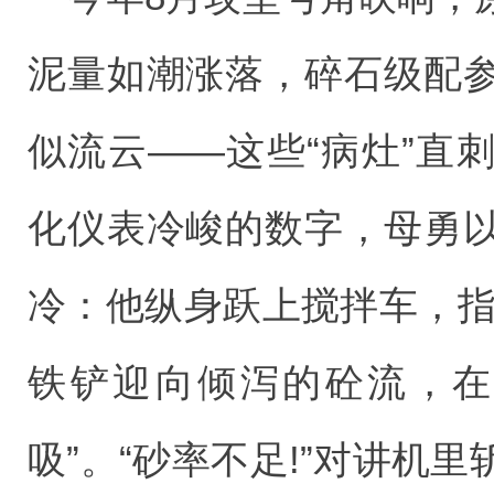
泥量如潮涨落，碎石级配
似流云——这些“病灶”直
化仪表冷峻的数字，母勇
冷：他纵身跃上搅拌车，指
铁铲迎向倾泻的砼流，在
吸”。“砂率不足!”对讲机