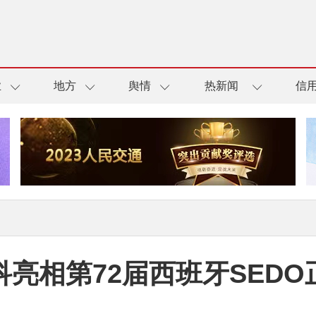
业
地方
舆情
热新闻
信
科亮相第72届西班牙SEDO