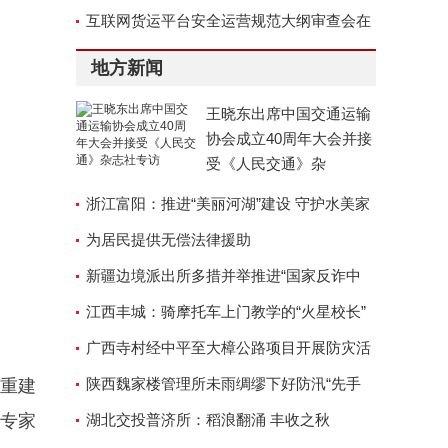
互联网货运平台安全运营规范大纲审查会在
京召开
地方新闻
王晓东出席中国交通运输
协会成立40周年大会并接
受《人民交通》杂
浙江富阳：推进“美丽河湖”建设 守护水美家
园
为居民提供无偿法律援助
新疆边境派出所多措并举推进“国家反诈中
心”APP安装工作
江西丰城：骑摩托车上门教学的“火星校长”
广西寺村经中平至大樟公路项目开展防灾活
动
陕西魏家楼管理所未雨绸缪下好防汛“先手
重建
科专家
棋”
湖北交投普济所：稻浪翻涌 丰收之秋