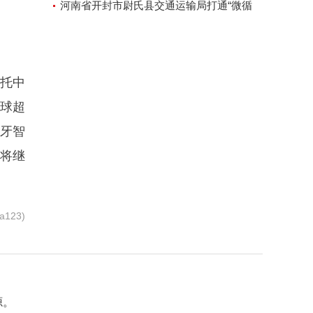
河南省开封市尉氏县交通运输局打通“微循
环”方便人民出行
托中
球超
班牙智
雅将继
123)
源。