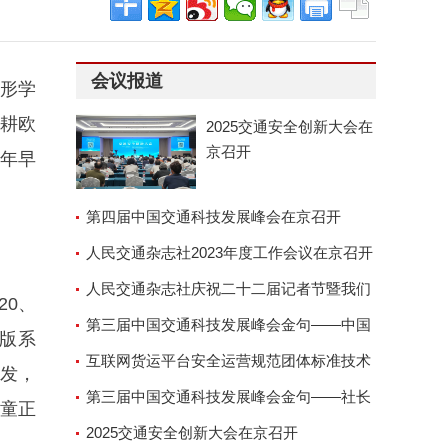
会议报道
矫形学
深耕欧
2025交通安全创新大会在
京召开
少年早
第四届中国交通科技发展峰会在京召开
人民交通杂志社2023年度工作会议在京召开
人民交通杂志社庆祝二十二届记者节暨我们
20、
的故事演讲座谈会
第三届中国交通科技发展峰会金句——中国
版系
交通运输协会副会长兼秘
互联网货运平台安全运营规范团体标准技术
研发，
审查会顺利召开
第三届中国交通科技发展峰会金句——社长
童正
郑德岭
2025交通安全创新大会在京召开