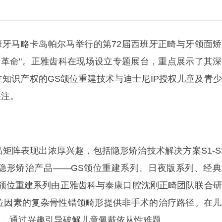
班牙马略卡岛帕尔马举行的第72届西班牙正畸与牙颌面
字正畸革命"。正雅齿科在现场设立专题展台，重点展示了其
知识产权的GS颌位重建技术与迪士尼IP授权儿童及青
关注。
阵表现出浓厚兴趣，包括隐形矫治技术解决方案S1-S
隐形矫治产品——GS颌位重建系列、日夜版系列、经典
S颌位重建系列由正雅齿科与泰康口腔沈刚正畸团队联合
位因素的复杂骨性错颌畸形提供非手术的治疗路径。在儿
程，通过兴趣引导破解儿童佩戴依从性难题。