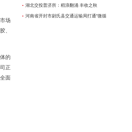
棋”
湖北交投普济所：稻浪翻涌 丰收之秋
河南省开封市尉氏县交通运输局打通“微循
市场
环”方便人民出行
胶、
体的
司正
的全面