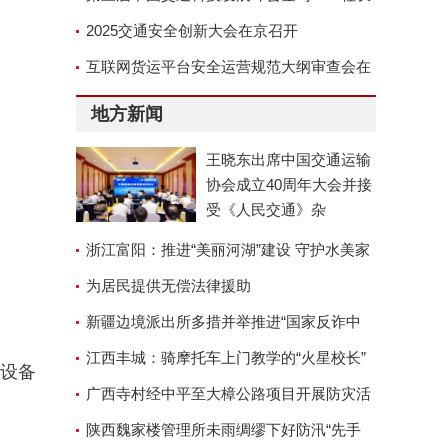
郑德岭
2025交通安全创新大会在京召开
互联网货运平台安全运营规范大纲审查会在
京召开
地方新闻
王晓东出席中国交通运输
协会成立40周年大会并接
受《人民交通》杂
浙江富阳：推进“美丽河湖”建设 守护水美家
园
为居民提供无偿法律援助
新疆边境派出所多措并举推进“国家反诈中
心”APP安装工作
江西丰城：骑摩托车上门教学的“火星校长”
设备
广西寺村经中平至大樟公路项目开展防灾活
动
陕西魏家楼管理所未雨绸缪下好防汛“先手