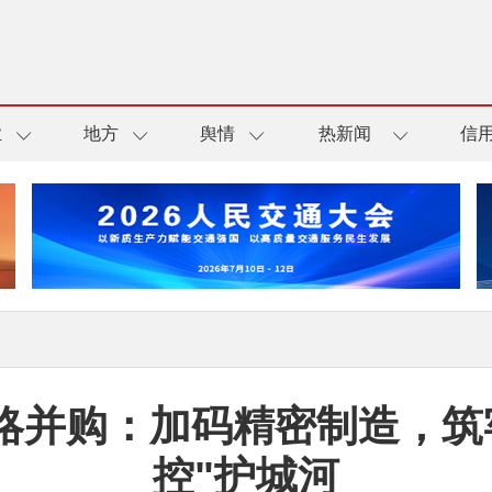
业
地方
舆情
热新闻
信
成战略并购：加码精密制造，
控"护城河