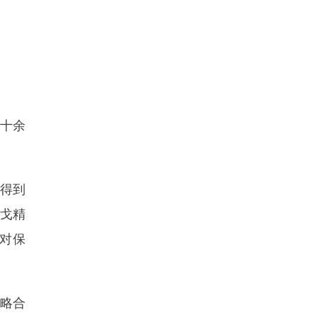
十余
得到
星戈精
对保
略合