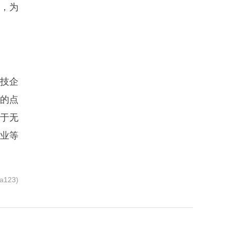
，为
技企
中的点
于无
企业等
123)