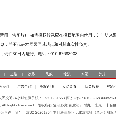
自采新闻（含图片)，如需授权转载应在授权范围内使用，并注明来
信息，并不代表本网赞同其观点和对其真实性负责。
30日内进行。电话：010-67683008
公路
铁路
民航
物流
水运
汽车
|
|
|
|
|
|
|
系我们
广告合作
版权声明
人员查询
我要投稿
招聘
|
|
|
|
|
人民交通24小时值班手机：17801261553 商务合作：010-67683008转60
杂志 All Rights Reserved 版权所有 复制必究 百度统计 地址：北京
经营许可证号：京B2-20201704 本刊法律顾问：北京京师（兰州）律师