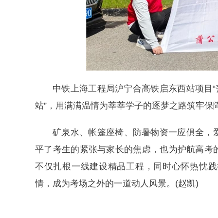
中铁上海工程局沪宁合高铁启东西站项目“
站”，用满满温情为莘莘学子的逐梦之路筑牢保
矿泉水、帐篷座椅、防暑物资一应俱全，
平了考生的紧张与家长的焦虑，也为护航高考
不仅扎根一线建设精品工程，同时心怀热忱践
情，成为考场之外的一道动人风景。(赵凯)