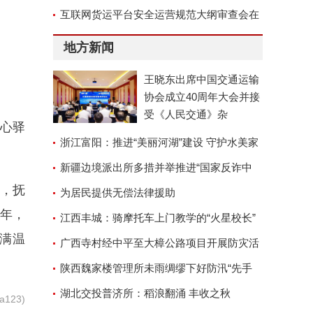
互联网货运平台安全运营规范大纲审查会在
京召开
地方新闻
王晓东出席中国交通运输
协会成立40周年大会并接
受《人民交通》杂
爱心驿
浙江富阳：推进“美丽河湖”建设 守护水美家
园
新疆边境派出所多措并举推进“国家反诈中
，抚
心”APP安装工作
为居民提供无偿法律援助
年，
江西丰城：骑摩托车上门教学的“火星校长”
满温
广西寺村经中平至大樟公路项目开展防灾活
动
陕西魏家楼管理所未雨绸缪下好防汛“先手
棋”
湖北交投普济所：稻浪翻涌 丰收之秋
123)