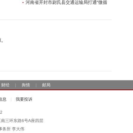
河南省开封市尉氏县交通运输局打通“微循
环”方便人民出行
源。
财经
舆情
邮局
|
|
信息
我要投诉
|
2
市丰台区南三环东路6号A座四层
事务所 李大伟