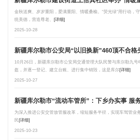
新疆库尔勒市建设街道上恰其社区举办“情暖重
金秋送爽、岁岁重阳，爱满重阳、情暖桑榆。“荧光绿”用行动，
统美德，营造尊老、
[详细]
2025-10-28
新疆库尔勒市公安局“以旧换新”460顶不合
10月26日，新疆库尔勒市公安局交通管理大队民警与库尔勒九号
盔，并逐一登记、建立台账、进行集中销毁，这是库尔
[详细]
2025-10-27
新疆库尔勒市“流动车管所”：下乡办实事 服
为深入推进公安交管放管服改革，缩短服务半径，实现车驾管业
民
[详细]
2025-10-23