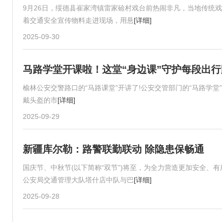
9月26日，绥德县崔家湾镇雷家硷村戏台前热闹非凡，当地传统
着交通安全宣传物料走进现场，用悬
[详细]
2025-09-30
马路学堂开课啦！这堂“身边课”守护每段出行
榆林公安交警路口的“马路课堂”开讲了!公安交管部门的“马路学
戴头盔的市
[详细]
2025-09-29
新疆库尔勒：路警联勤联动 除隐患保畅通
国庆节、中秋节(以下简称“双节”)将至，为全力营造更加安全、
公安局交通管理大队塔什店中队与巴
[详细]
2025-09-28