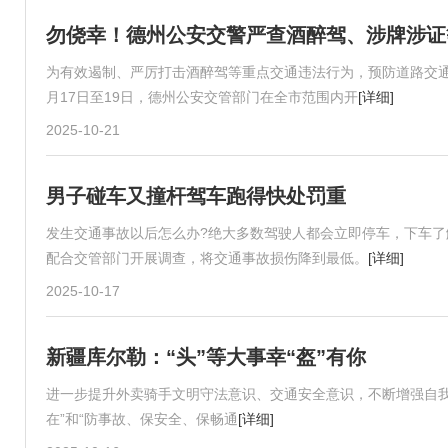
勿侥幸！德州公安交警严查酒醉驾、涉牌涉证
为有效遏制、严厉打击酒醉驾等重点交通违法行为，预防道路交通
月17日至19日，德州公安交管部门在全市范围内开
[详细]
2025-10-21
男子碰车又撞杆驾车跑得快处罚重
发生交通事故以后怎么办?绝大多数驾驶人都会立即停车，下车了解
配合交管部门开展调查，将交通事故损伤降到最低。
[详细]
2025-10-17
新疆库尔勒：“头”等大事幸“盔”有你
进一步提升外卖骑手文明守法意识、交通安全意识，不断增强自我保护能
在”和“防事故、保安全、保畅通
[详细]