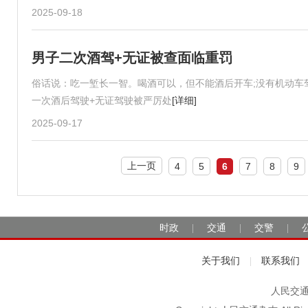
2025-09-18
男子二次酒驾+无证被查面临重罚
俗话说：吃一堑长一智。喝酒可以，但不能酒后开车;没有机动车
一次酒后驾驶+无证驾驶被严厉处
[详细]
2025-09-17
上一页
4
5
6
7
8
9
时政
交通
交警
|
|
|
关于我们
联系我们
|
人民交通2