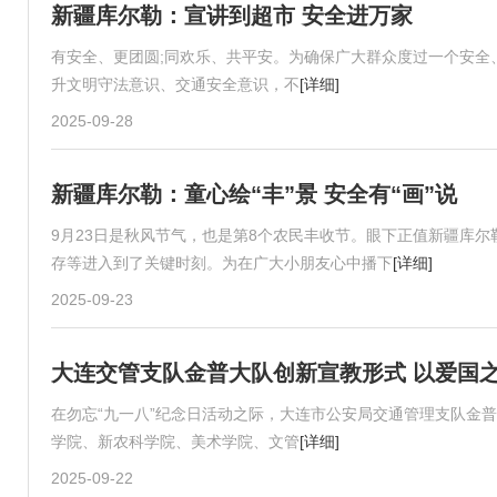
新疆库尔勒：宣讲到超市 安全进万家
有安全、更团圆;同欢乐、共平安。为确保广大群众度过一个安全、
升文明守法意识、交通安全意识，不
[详细]
2025-09-28
新疆库尔勒：童心绘“丰”景 安全有“画”说
9月23日是秋风节气，也是第8个农民丰收节。眼下正值新疆库
存等进入到了关键时刻。为在广大小朋友心中播下
[详细]
2025-09-23
大连交管支队金普大队创新宣教形式 以爱国
在勿忘“九一八”纪念日活动之际，大连市公安局交通管理支队金
学院、新农科学院、美术学院、文管
[详细]
2025-09-22