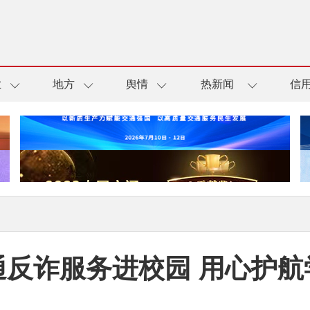
业
地方
舆情
热新闻
信
通反诈服务进校园 用心护航