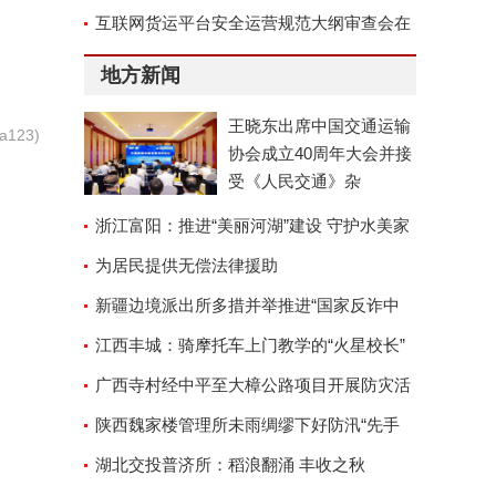
位称号
互联网货运平台安全运营规范大纲审查会在
京召开
地方新闻
王晓东出席中国交通运输
123)
协会成立40周年大会并接
受《人民交通》杂
浙江富阳：推进“美丽河湖”建设 守护水美家
园
为居民提供无偿法律援助
新疆边境派出所多措并举推进“国家反诈中
心”APP安装工作
江西丰城：骑摩托车上门教学的“火星校长”
广西寺村经中平至大樟公路项目开展防灾活
动
陕西魏家楼管理所未雨绸缪下好防汛“先手
棋”
湖北交投普济所：稻浪翻涌 丰收之秋