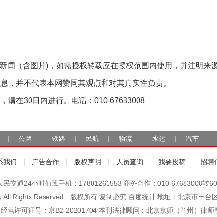
自采新闻（含图片)，如需授权转载应在授权范围内使用，并注明来
信息，并不代表本网赞同其观点和对其真实性负责。
30日内进行。电话：010-67683008
公路
铁路
民航
物流
水运
汽车
|
|
|
|
|
|
|
系我们
广告合作
版权声明
人员查询
我要投稿
招聘
|
|
|
|
|
人民交通24小时值班手机：17801261553 商务合作：010-67683008转60
杂志 All Rights Reserved 版权所有 复制必究 百度统计 地址：北京
经营许可证号：京B2-20201704 本刊法律顾问：北京京师（兰州）律师