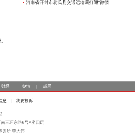
河南省开封市尉氏县交通运输局打通“微循
环”方便人民出行
源。
财经
舆情
邮局
|
|
信息
我要投诉
|
2
市丰台区南三环东路6号A座四层
事务所 李大伟