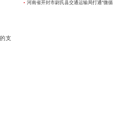
河南省开封市尉氏县交通运输局打通“微循
环”方便人民出行
台的支