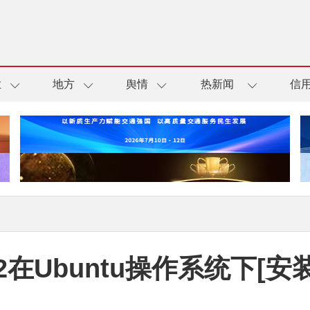
业
地方
舆情
热新闻
信
02在Ubuntu操作系统下[