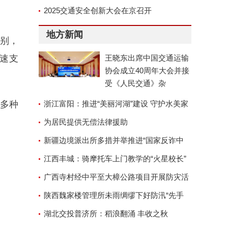
京召开
2025交通安全创新大会在京召开
地方新闻
识别，
速支
王晓东出席中国交通运输
协会成立40周年大会并接
受《人民交通》杂
致多种
浙江富阳：推进“美丽河湖”建设 守护水美家
园
为居民提供无偿法律援助
新疆边境派出所多措并举推进“国家反诈中
心”APP安装工作
江西丰城：骑摩托车上门教学的“火星校长”
广西寺村经中平至大樟公路项目开展防灾活
动
陕西魏家楼管理所未雨绸缪下好防汛“先手
棋”
湖北交投普济所：稻浪翻涌 丰收之秋