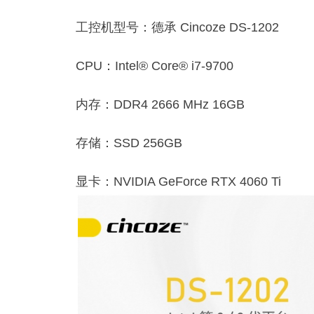
工控机型号：德承 Cincoze DS-1202
CPU：Intel® Core® i7-9700
内存：DDR4 2666 MHz 16GB
存储：SSD 256GB
显卡：NVIDIA GeForce RTX 4060 Ti