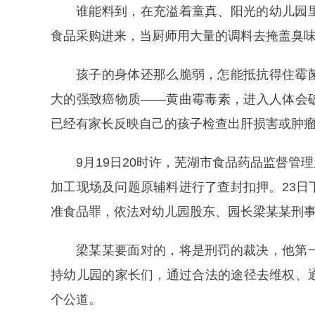
谁能料到，在充溢着童真、阳光的幼儿园
食品采购进来，当厨师用大量的调料去掩盖臭味
孩子的身体还那么脆弱，怎能抵抗得住霉
大的强致癌物质——黄曲霉毒素，进入人体会
已经有家长反映自己的孩子检查出肝损害或肿
9月19日20时许，芜湖市食品药品监督
加工现场及问题原辅料进行了查封扣押。23
准食品罪，依法对幼儿园股东、园长梁某某刑
梁某某要面对的，将是刑罚的裁决，他第
持幼儿园的家长们，通过合法的途径去维权、
个公道。