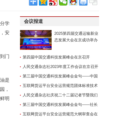
会议报道
分学
今，安
2025第四届交通运输新业
态发展大会在京成功举办
遭到门
第四届中国交通科技发展峰会在京召开
人民交通杂志社2023年度工作会议在京召开
第三届中国交通科技发展峰会金句——中国
油是
交通运输协会副会长兼秘
互联网货运平台安全运营规范团体标准技术
园，
审查会顺利召开
人民交通杂志社庆祝二十二届记者节暨我们
鲜明
的故事演讲座谈会
第三届中国交通科技发展峰会金句——社长
郑德岭
互联网货运平台安全运营规范大纲审查会在