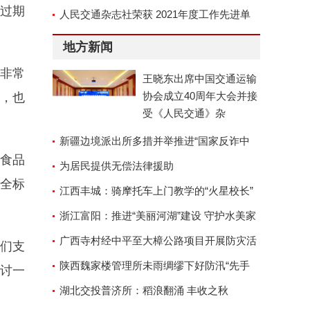
过期
京召开
人民交通杂志社荣获 2021年度工作先进单
位称号
地方新闻
非常
王晓东出席中国交通运输
协会成立40周年大会并接
，也
受《人民交通》杂
新疆边境派出所多措并举推进“国家反诈中
对食品
心”APP安装工作
为居民提供无偿法律援助
安全标
江西丰城：骑摩托车上门教学的“火星校长”
浙江富阳：推进“美丽河湖”建设 守护水美家
园
广西寺村经中平至大樟公路项目开展防灾活
们支
动
陕西魏家楼管理所未雨绸缪下好防汛“先手
讨一
棋”
湖北交投普济所：稻浪翻涌 丰收之秋