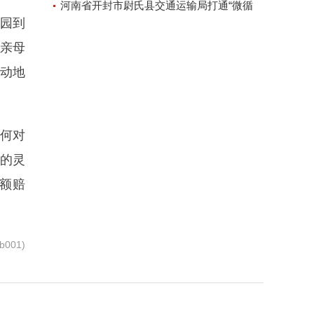
河南省开封市尉氏县交通运输局打通“微循
园到
环”方便人民出行
亲母
动地
如何对
别的灵
额赔
001)