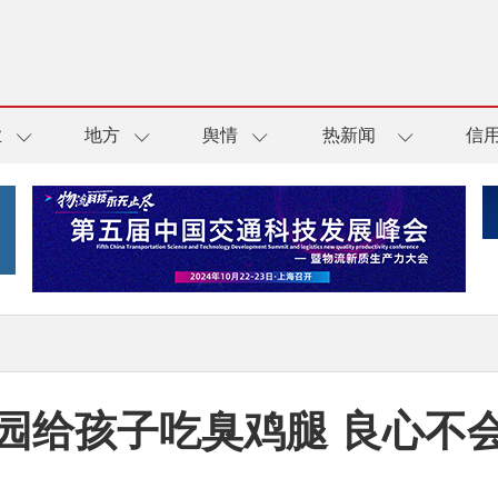
业
地方
舆情
热新闻
信
园给孩子吃臭鸡腿 良心不