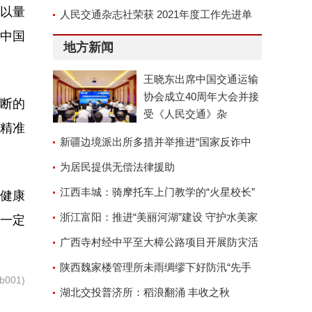
可以量
京召开
人民交通杂志社荣获 2021年度工作先进单
中国
位称号
地方新闻
王晓东出席中国交通运输
协会成立40周年大会并接
断的
受《人民交通》杂
以精准
新疆边境派出所多措并举推进“国家反诈中
心”APP安装工作
为居民提供无偿法律援助
江西丰城：骑摩托车上门教学的“火星校长”
和健康
浙江富阳：推进“美丽河湖”建设 守护水美家
一定
园
广西寺村经中平至大樟公路项目开展防灾活
动
陕西魏家楼管理所未雨绸缪下好防汛“先手
001)
棋”
湖北交投普济所：稻浪翻涌 丰收之秋