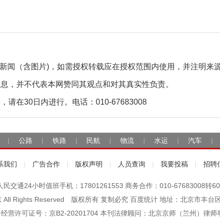
自采新闻（含图片)，如需授权转载应在授权范围内使用，并注明来
信息，并不代表本网赞同其观点和对其真实性负责。
30日内进行。电话：010-67683008
公路
铁路
民航
物流
水运
汽车
|
|
|
|
|
|
|
系我们
广告合作
版权声明
人员查询
我要投稿
招聘
|
|
|
|
|
人民交通24小时值班手机：17801261553 商务合作：010-67683008转60
杂志 All Rights Reserved 版权所有 复制必究 百度统计 地址：北京
经营许可证号：京B2-20201704 本刊法律顾问：北京京师（兰州）律师