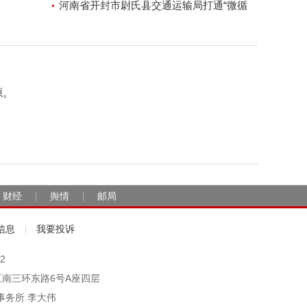
河南省开封市尉氏县交通运输局打通“微循
环”方便人民出行
源。
财经
舆情
邮局
|
|
信息
我要投诉
|
2
市丰台区南三环东路6号A座四层
事务所 李大伟