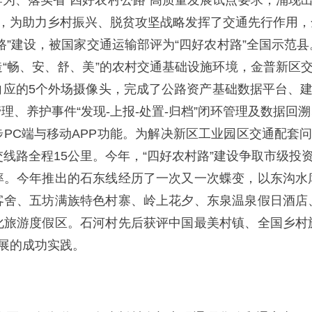
为、落实省“四好农村公路”高质量发展试点要求，涌现出
镇，为助力乡村振兴、脱贫攻坚战略发挥了交通先行作用
路”建设，被国家交通运输部评为“四好农村路”全国示范
“畅、安、舒、美”的农村交通基础设施环境，金普新区交
应的5个外场摄像头，完成了公路资产基础数据平台、建管
理、养护事件“发现-上报-处置-归档”闭环管理及数据回
PC端与移动APP功能。为解决新区工业园区交通配套问
线路全程15公里。今年，“四好农村路”建设争取市级投
率。今年推出的石东线经历了一次又一次蝶变，以东沟水
客舍、五坊满族特色村寨、岭上花夕、东泉温泉假日酒店
化旅游度假区。石河村先后获评中国最美村镇、全国乡村
发展的成功实践。