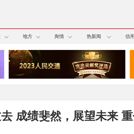
业
地方
舆情
热新闻
信
去 成绩斐然，展望未来 