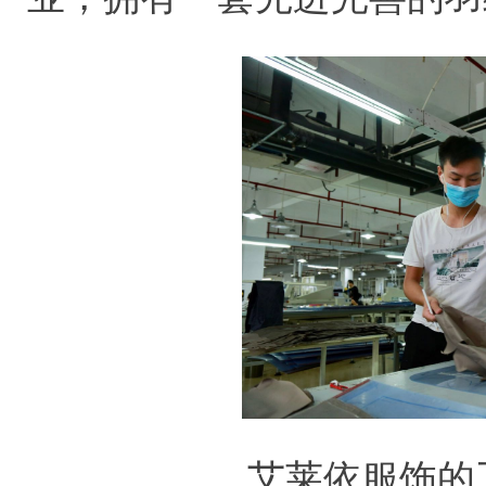
艾莱依服饰的