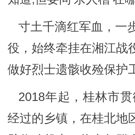
寸土千滴红军血，一
役，始终牵挂在湘江战
做好烈士遗骸收殓保护
2018年起，桂林
经过的乡镇，在桂北地