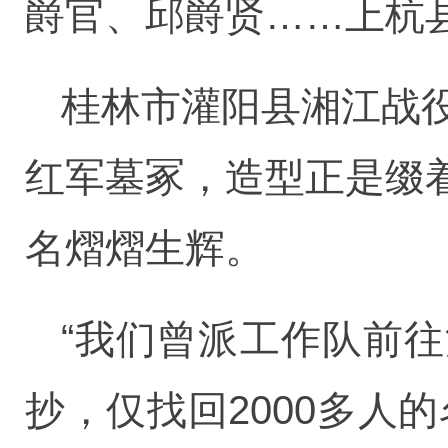
爵官、邱爵贤……上杭县
桂林市灌阳县湘江战
红军墓冢，造型正是缀
名熠熠生辉。
“我们曾派工作队前
抄，仅找回2000多人