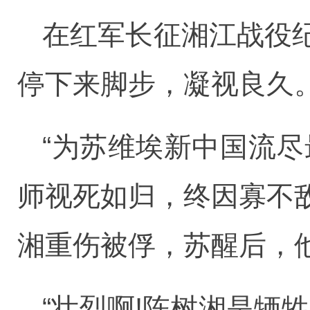
在红军长征湘江战役
停下来脚步，凝视良久
“为苏维埃新中国流尽
师视死如归，终因寡不
湘重伤被俘，苏醒后，
“壮烈啊!陈树湘是牺