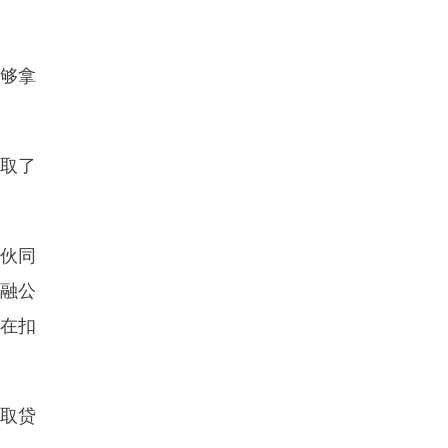
够拿
取了
伙同
融公
介在扣
取贷