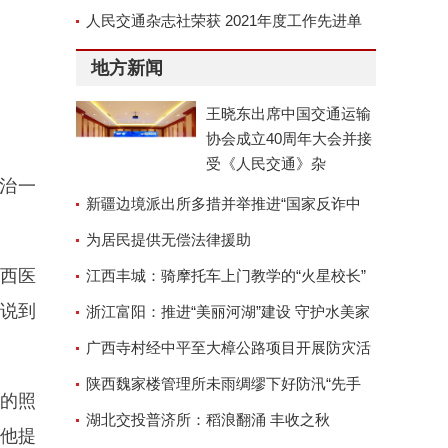
京召开
人民交通杂志社荣获 2021年度工作先进单
位称号
地方新闻
王晓东出席中国交通运输
协会成立40周年大会并接
受《人民交通》杂
治一
新疆边境派出所多措并举推进“国家反诈中
心”APP安装工作
为居民提供无偿法律援助
西医
江西丰城：骑摩托车上门教学的“火星校长”
都说到
浙江富阳：推进“美丽河湖”建设 守护水美家
园
广西寺村经中平至大樟公路项目开展防灾活
动
陕西魏家楼管理所未雨绸缪下好防汛“先手
的照
棋”
湖北交投普济所：稻浪翻涌 丰收之秋
，他提