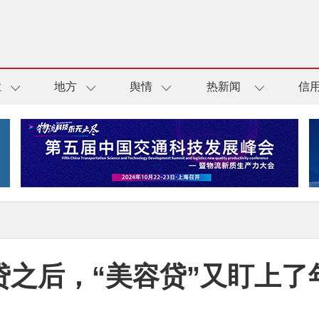
业
地方
舆情
热新闻
信
贷之后，“美容贷”又盯上了