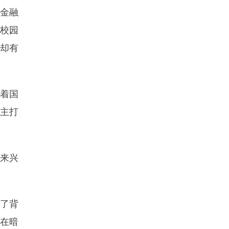
金融
了校园
足却有
随着国
主打
来兴
了背
能在暗