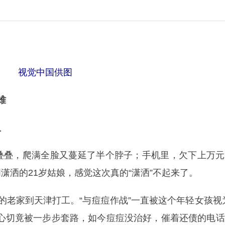
视觉中国供图
难
人
叠，爬满全脸又蔓延了半个脖子；手机里，欠下上万元
潇洒的21岁姑娘，感觉这次真的“潇洒”不起来了。
老家到天津打工。“与痘痘作战”一直被这个年轻女孩视
痘心切竟被一步步套路，如今痘痘没治好，催着还债的电