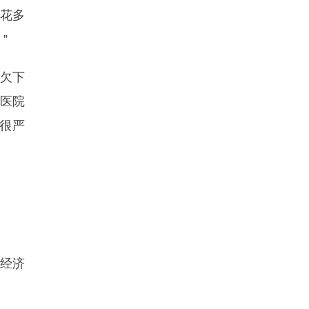
要花多
”
欠下
供医院
很严
经济