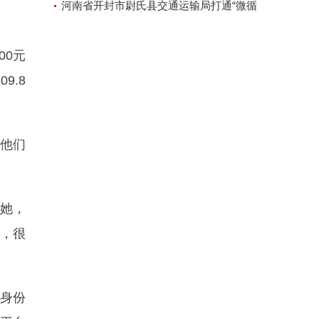
河南省开封市尉氏县交通运输局打通“微循
环”方便人民出行
00元
9.8
让他们
她，
，很
身份