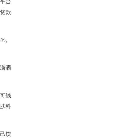
款平台
在贷款
6%。
潇洒
可钱
皮肤科
己饮