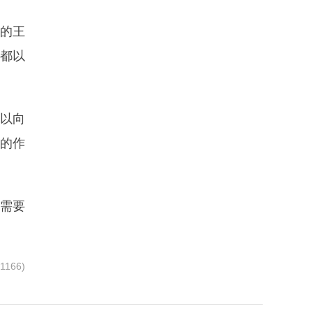
北的王
我都以
以向
定的作
需要
166)