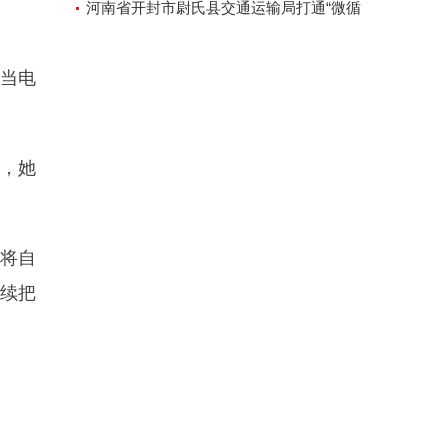
河南省开封市尉氏县交通运输局打通“微循
环”方便人民出行
每当电
，她
以将自
续把