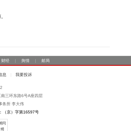
源。
财经
舆情
邮局
|
|
信息
我要投诉
|
2
市丰台区南三环东路6号A座四层
事务所 李大伟
（京）字第16597号