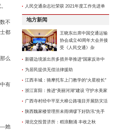
扰。
京召开
人民交通杂志社荣获 2021年度工作先进单
位称号
地方新闻
话数不
士都
王晓东出席中国交通运输
协会成立40周年大会并接
受《人民交通》杂
没那么
新疆边境派出所多措并举推进“国家反诈中
心”APP安装工作
为居民提供无偿法律援助
江西丰城：骑摩托车上门教学的“火星校长”
其中有
浙江富阳：推进“美丽河湖”建设 守护水美家
园
广西寺村经中平至大樟公路项目开展防灾活
动
陕西魏家楼管理所未雨绸缪下好防汛“先手
棋”
湖北交投普济所：稻浪翻涌 丰收之秋
——她