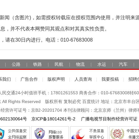
自采新闻（含图片)，如需授权转载应在授权范围内使用，并注明来
信息，并不代表本网赞同其观点和对其真实性负责。
30日内进行。电话：010-67683008
公路
铁路
民航
物流
水运
汽车
|
|
|
|
|
|
|
系我们
广告合作
版权声明
人员查询
我要投稿
招聘
|
|
|
|
|
人民交通24小时值班手机：17801261553 商务合作：010-67683008转60
杂志 All Rights Reserved 版权所有 复制必究 百度统计 地址：北京
经营许可证号：京B2-20201704 本刊法律顾问：北京京师（兰州）律师
602130064号
京ICP备18014261号-2
广播电视节目制作经营许可证：