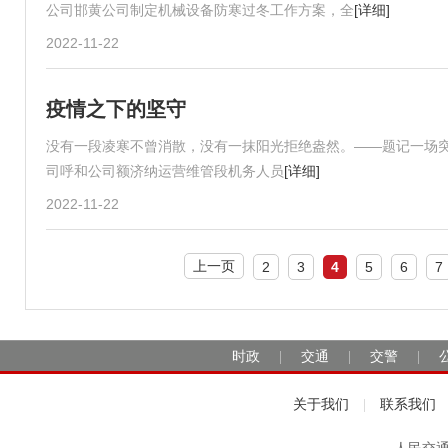
公司邯黄公司制定机械设备防寒过冬工作方案，全
[详细]
2022-11-22
疫情之下的坚守
没有一段凌寒不曾消散，没有一抹阳光拒绝盎然。——题记一场
司呼和公司额济纳运营维管段机务人员
[详细]
2022-11-22
上一页
2
3
4
5
6
7
时政
交通
交警
|
|
|
关于我们
联系我们
|