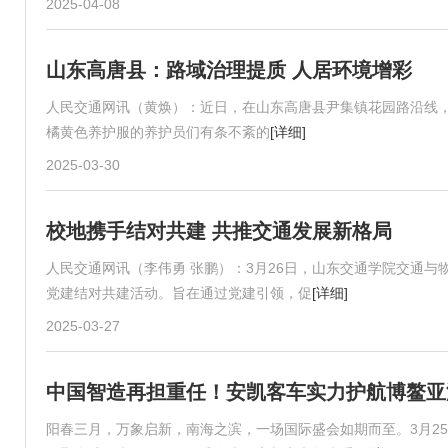
2025-04-08
山东高唐县：路域治理提质 人居环境增彩
人民交通网讯（黄焕）：近日，在山东高唐县尹集镇花园路沿线，修剪树枝
橘黄色养护服的养护员们有条不紊的
[详细]
2025-03-30
校地携手结对共建 共推交通发展新格局
人民交通网讯（李伟勇 张鹏）：3月26日，山东交通学院交通
党建结对共建活动。旨在通过党建引领，促
[详细]
2025-03-27
中国智造再担重任！安凯客车实力护航博鳌亚
阳春三月，万象启新，南海之滨，一场国际盛会如期而至。3月25