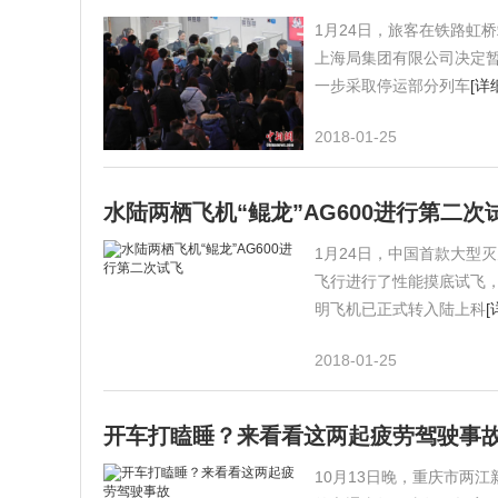
1月24日，旅客在铁路虹
上海局集团有限公司决定暂
一步采取停运部分列车
[详
2018-01-25
水陆两栖飞机“鲲龙”AG600进行第二次
1月24日，中国首款大型
飞行进行了性能摸底试飞
明飞机已正式转入陆上科
[
2018-01-25
开车打瞌睡？来看看这两起疲劳驾驶事
10月13日晚，重庆市两