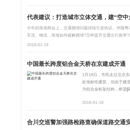
代表建议：打造城市立体交通，建“空中
今年的珠海两会上，交通拥堵问题持续引发热议。伴随粤
车流、物流，珠海如何破解拥堵?怎样提升交通出行效率?
2018-01-19
中国最长跨度铝合金天桥在京建成开通
1月18日，市民走过北京
处地标性建筑，但由于建造
为铝合金桁架结构，桥梁
[
2018-01-19
合川交巡警加强路检路查确保道路交通