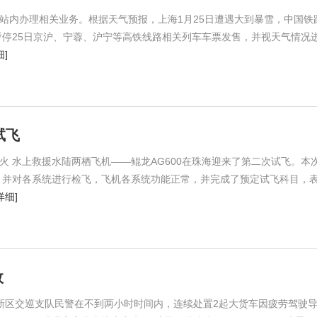
桥站内办理相关业务。根据天气预报，上海1月25日遭遇大到暴雪，中国铁
停25日京沪、宁蓉、沪宁等高铁线路相关列车车票发售，并视天气情况
细]
试飞
灭火 水上救援水陆两栖飞机——鲲龙AG600在珠海迎来了第二次试飞。本
，并对各系统进行检飞，飞机各系统功能正常，并完成了预定试飞科目，
详细]
故
江新区交巡支队民警在不到两小时时间内，连续处置2起大货车因疲劳驾驶