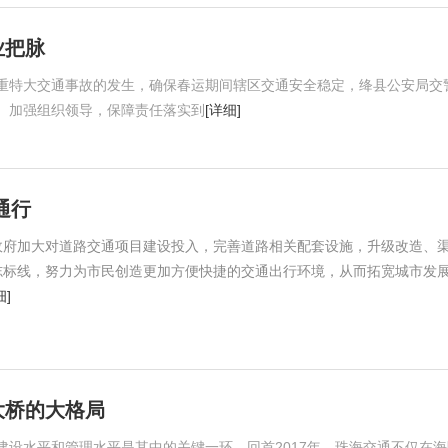
业把脉
重特大交通事故的发生，确保春运期间辖区交通安全稳定，绛县公安局交
。加强组织领导，保障责任落实到
[详细]
通行
政府加大对道路交通项目建设投入，完善道路相关配套设施，升级改造、
志标线，努力为市民创造更加方便快捷的交通出行环境，从而拓宽城市发
细]
大桥的大格局
设水平和管理水平是其中的关键一环。回首2017年，珠海交通不仅在海