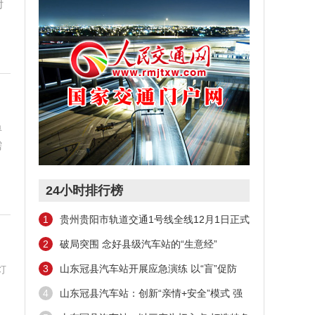
时
单
需
24小时排行榜
1
贵州贵阳市轨道交通1号线全线12月1日正式
开通初期运营
2
破局突围 念好县级汽车站的“生意经”
3
山东冠县汽车站开展应急演练 以“盲”促防
灯
以“练”筑安
4
山东冠县汽车站：创新“亲情+安全”模式 强
化安全生产