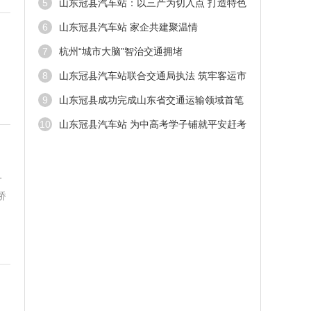
5
山东冠县汽车站：以三产为切入点 打造特色
餐饮服务
6
山东冠县汽车站 家企共建聚温情
7
杭州“城市大脑”智治交通拥堵
、
8
山东冠县汽车站联合交通局执法 筑牢客运市
场治理防线
9
山东冠县成功完成山东省交通运输领域首笔
碳普惠交易
10
山东冠县汽车站 为中高考学子铺就平安赶考
路
一
桥