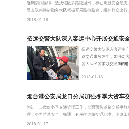
近期阴雨连绵，造成辖区多路段湿滑，存在明显安全隐患
警支队南津街勤务大队积极开展路检路查，维护群众出行
2018-01-18
招远交警大队深入客运中心开展交通安
招远交警大队深入客运中
路交通事故发生，加强对客
警大队民警带领交通
[详细]
2018-01-18
烟台港公安局龙口分局加强冬季大货车
为进一步做好冬季交通管理工作，全面预防道路交通事故
理，努力营造安全、畅通、有序的道路交通环境。明确工
2018-01-17