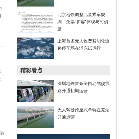
路
北京地铁调整儿童乘车规
进
则，免票“扩容”体现与时俱
进
上海首条无人收费智能化道
路停车场在浦东试运行
精彩看点
次
表
深圳地铁首条全自动驾驶线
路开通初期运营
无人驾驶跨座式单轨在芜湖
开通运营
导致