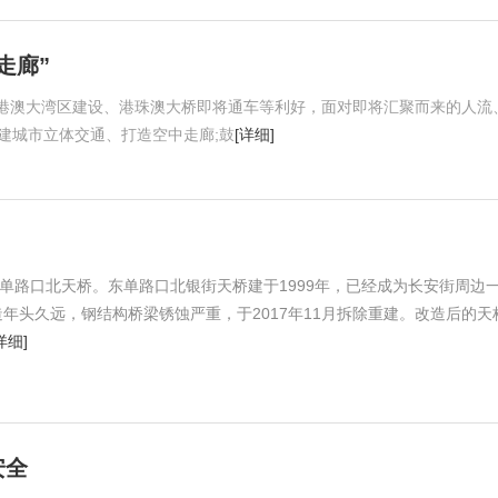
走廊”
港澳大湾区建设、港珠澳大桥即将通车等利好，面对即将汇聚而来的人流
建城市立体交通、打造空中走廊;鼓
[详细]
东单路口北天桥。东单路口北银街天桥建于1999年，已经成为长安街周边
年头久远，钢结构桥梁锈蚀严重，于2017年11月拆除重建。改造后的天
详细]
安全