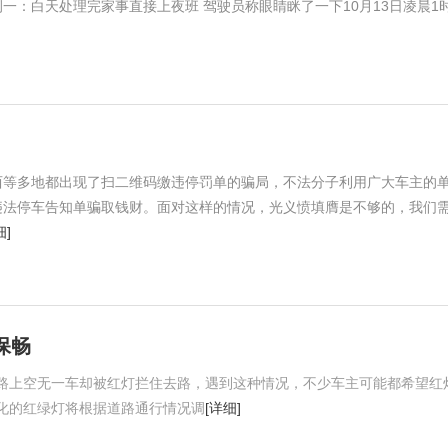
一：白天处理完家事直接上夜班 驾驶员称眼睛眯了一下10月13日凌晨1
西等多地都出现了扫二维码缴违停罚单的骗局，不法分子利用广大车主的
违法停车告知单骗取钱财。面对这样的情况，光义愤填膺是不够的，我们
细]
保畅
路上空无一车却被红灯拦住去路，遇到这种情况，不少车主可能都希望红
化的红绿灯将根据道路通行情况调
[详细]