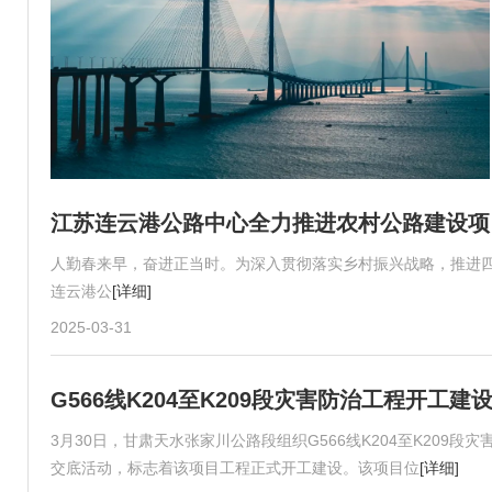
江苏连云港公路中心全力推进农村公路建设项
人勤春来早，奋进正当时。为深入贯彻落实乡村振兴战略，推进四
连云港公
[详细]
2025-03-31
G566线K204至K209段灾害防治工程开工建
3月30日，甘肃天水张家川公路段组织G566线K204至K20
交底活动，标志着该项目工程正式开工建设。该项目位
[详细]