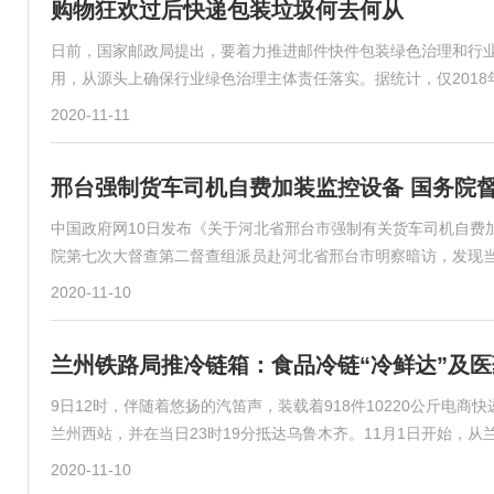
购物狂欢过后快递包装垃圾何去何从
日前，国家邮政局提出，要着力推进邮件快件包装绿色治理和行
用，从源头上确保行业绿色治理主体责任落实。据统计，仅201
2020-11-11
邢台强制货车司机自费加装监控设备 国务院
中国政府网10日发布《关于河北省邢台市强制有关货车司机自费
院第七次大督查第二督查组派员赴河北省邢台市明察暗访，发现
2020-11-10
兰州铁路局推冷链箱：食品冷链“冷鲜达”及医
9日12时，伴随着悠扬的汽笛声，装载着918件10220公斤电商
兰州西站，并在当日23时19分抵达乌鲁木齐。11月1日开始，
2020-11-10