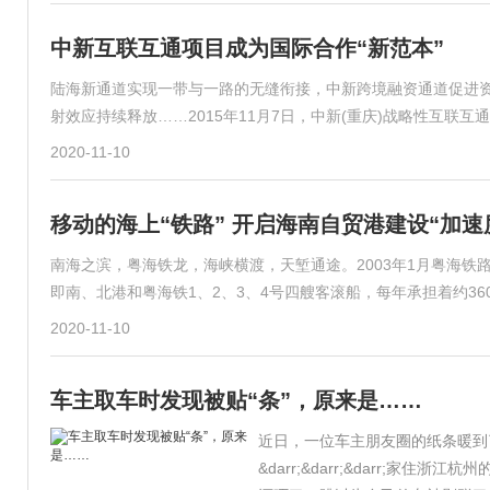
中新互联互通项目成为国际合作“新范本”
陆海新通道实现一带与一路的无缝衔接，中新跨境融资通道促进
射效应持续释放……2015年11月7日，中新(重庆)战略性互联互
2020-11-10
移动的海上“铁路” 开启海南自贸港建设“加速
南海之滨，粤海铁龙，海峡横渡，天堑通途。2003年1月粤海
即南、北港和粤海铁1、2、3、4号四艘客滚船，每年承担着约360
2020-11-10
车主取车时发现被贴“条”，原来是……
近日，一位车主朋友圈的纸条暖到
&darr;&darr;&darr;