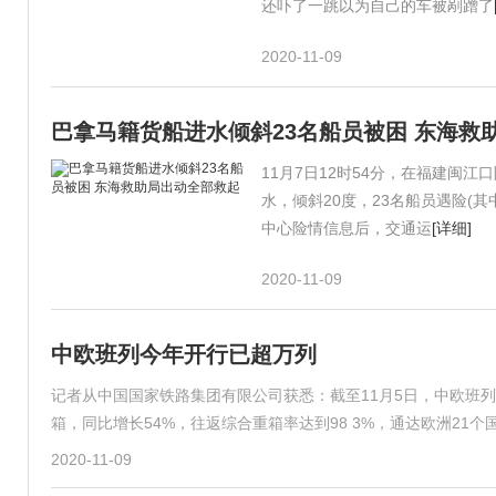
还吓了一跳以为自己的车被剐蹭了
2020-11-09
巴拿马籍货船进水倾斜23名船员被困 东海救
11月7日12时54分，在福建闽
水，倾斜20度，23名船员遇险(
中心险情信息后，交通运
[详细]
2020-11-09
中欧班列今年开行已超万列
记者从中国国家铁路集团有限公司获悉：截至11月5日，中欧班列今
箱，同比增长54%，往返综合重箱率达到98 3%，通达欧洲21
2020-11-09