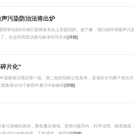
噪声污染防治法将出炉
境部举办的6月例行新闻发布会上所提到的。据了解，现行的环境噪声污
修改了。生态环境部法规与标准司司长别
[详细]
碎片化”
020年道路保洁项目第一批、第二批的招标公告发布，该项目分为两个批次共
道路保洁18个标段中累计中标标段
[详细]
O3)等多污染物的原则，聚焦重点领域、坚持问题导向，科学治理、精准施策
推进VOCs结构减排、工程减排、协同减
[详细]