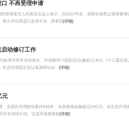
口 不再受理申请
境部新闻发言人刘友宾在会上表示，自2021年起，我国全面禁止固体废物
。禁止洋垃圾进口是党中央、国务院
[详细]
已启动修订工作
规与标准司司长别涛表示，环境噪声污染防治法(修改)已列入《十三届全国
，生态环境部正在认真调研论证、
[详细]
亿元
，全国共办理赔偿案件945件，涉及赔偿金额超过29亿元。在生态环境
准司司长别涛介绍。生态环境损害赔
[详细]