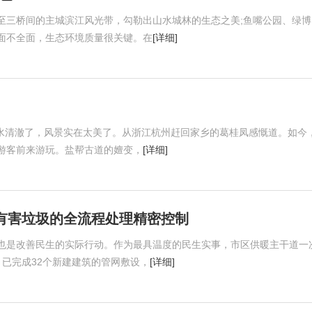
至三桥间的主城滨江风光带，勾勒出山水城林的生态之美;鱼嘴公园、绿博
面不全面，生态环境质量很关键。在
[详细]
变绿了，水清澈了，风景实在太美了。从浙江杭州赶回家乡的葛桂凤感慨道。如今
游客前来游玩。盐帮古道的嬗变，
[详细]
有害垃圾的全流程处理精密控制
也是改善民生的实际行动。作为最具温度的民生实事，市区供暖主干道一
已完成32个新建建筑的管网敷设，
[详细]