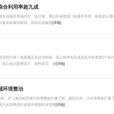
综合利用率超九成
易造成城市局地内涝。连日来，蜀山区城管部门就展开排查，精准定位需
种复杂因素的影响，容易出现破损
[详细]
动过程中第一批摸着石头过河的镇，高山镇率先完成龙高片区首批5个先
，高山镇从勘测设计、材料采买、施
[详细]
域环境整治
契机，开工建设积石镇污水管网改扩建工程。截至目前，污水管网改扩建
街污水管网进行改造并增加雨水管网
[详细]