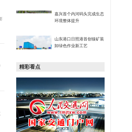
嘉兴首个内河码头完成生态
要
环境整体提升
山东港口日照港首创镍矿装
卸绿色作业新工艺
行
精彩看点
工