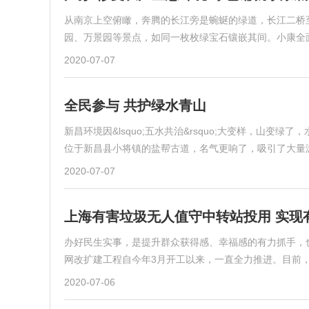
从南京上空俯瞰，奔腾的长江旁是蜿蜒的绿道，长江二桥
园、万景园等景点，如同一枚枚绿宝石镶嵌其间。小康全
2020-07-07
全民参与 共护绿水青山
新昌环境因&lsquo;五水共治&rsquo;大变样，山
位于新昌县小将镇的盐帮古道，名气更响了，吸引了大量
2020-07-07
上海有害垃圾无人值守中转站投用 实现
办好民生实事，是提升群众获得感、幸福感的有力抓手，
网改扩建工程自今年3月开工以来，一直全力推进。目前，
2020-07-06