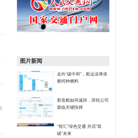
，
图片新闻
走向“碳中和”，航运业将依
赖何种燃料
新造船如何减排，班轮公司
面临关键抉择
次
“智汇”绿色交通 共话“双
碳”未来