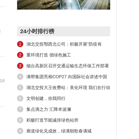
染
24小时排行榜
1
湖北交投鄂西北公司：积极开展“防疫有
我，爱卫 同行”环境卫生大
2
重环境打造 倡绿色施工
3
烟台高新区召开交通运输生态环保工作部署
会议
4
满帮集团亮相COP27 向国际社会讲述中国
18
交通运输行业“科技减碳”
5
湖北交投大王收费站：美化环境 我们在行动
6
文明创建，你我同行
7
集点滴之力 汇降本波澜
8
积极打造节能减排绿色站所
，
9
廊道绿化见成效，绿满朝歌春满城