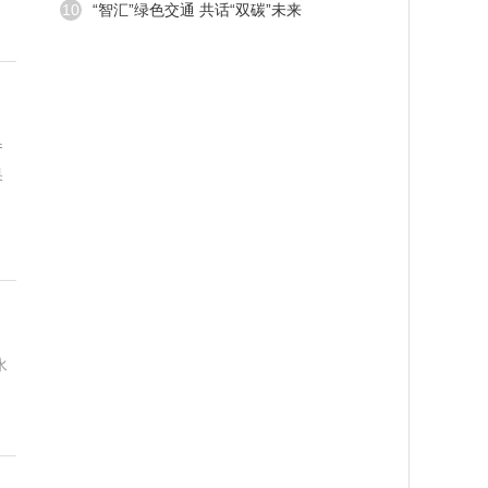
10
“智汇”绿色交通 共话“双碳”未来
参
奥
水