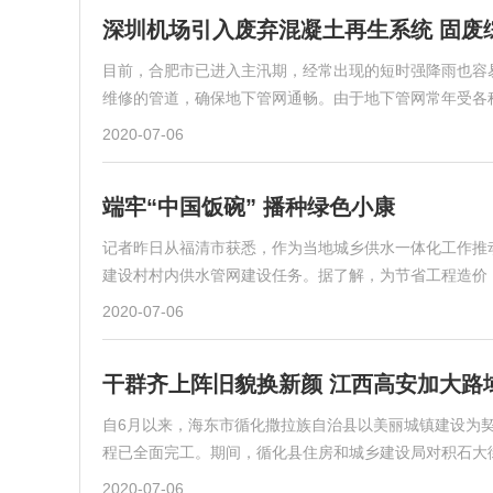
深圳机场引入废弃混凝土再生系统 固废
目前，合肥市已进入主汛期，经常出现的短时强降雨也容
维修的管道，确保地下管网通畅。由于地下管网常年受各
2020-07-06
端牢“中国饭碗” 播种绿色小康
记者昨日从福清市获悉，作为当地城乡供水一体化工作推
建设村村内供水管网建设任务。据了解，为节省工程造价
2020-07-06
干群齐上阵旧貌换新颜 江西高安加大路
自6月以来，海东市循化撒拉族自治县以美丽城镇建设为
程已全面完工。期间，循化县住房和城乡建设局对积石大
2020-07-06