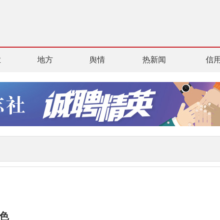
业
地方
舆情
热新闻
信
色