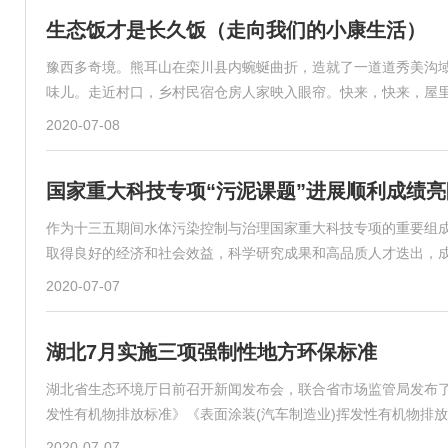
生态饭才是长久饭（走向我们的小康生活）
豫西多奇境。熊耳山在栾川县内蜿蜒曲折，造就了一道道秀美沟
味儿。走近村口，乡村民宿仓房人家映入眼帘。快来，快来，屋里
2020-07-08
国家重大科技专项“污泥课题”进展顺利成绩亮
作为十三五期间水体污染控制与治理国家重大科技专项的重要组
取得良好的经济和社会效益，科学研究成果和高品质人才迭出，
2020-07-07
湖北7月实施三项强制性地方环保标准
湖北省生态环境厅日前召开新闻发布会，联合省市场监管局发布
发性有机物排放标准》《表面涂装(汽车制造业)挥发性有机物排
2020-07-07