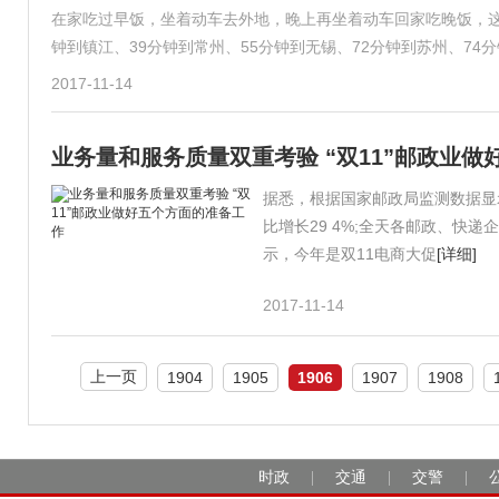
在家吃过早饭，坐着动车去外地，晚上再坐着动车回家吃晚饭，这
钟到镇江、39分钟到常州、55分钟到无锡、72分钟到苏州、74
2017-11-14
业务量和服务质量双重考验 “双11”邮政业
据悉，根据国家邮政局监测数据显示
比增长29 4%;全天各邮政、快递
示，今年是双11电商大促
[详细]
2017-11-14
上一页
1904
1905
1906
1907
1908
时政
交通
交警
|
|
|