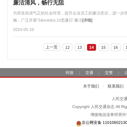
廉洁清风，畅行无阻
为营造风清气正的社会环境，提升企业员工的廉洁意识，进一步
施，广泛开展“5&middot;10思廉日”廉洁
[详细]
2024-05-10
上一页
12
13
14
15
16
时政
交通
交警
|
|
|
关于我们
联系我们
|
人民交通2
Copyright 人民交通杂志 A
增值电信业务经营许可
京公网安备 1101060213