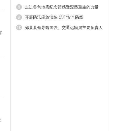
8
走进鲁甸地震纪念馆感受涅槃重生的力量
9
开展防汛应急演练 筑牢安全防线
10
郏县县领导魏国强、交通运输局主要负责人
多
李红伟看望慰问一线抗疫
公