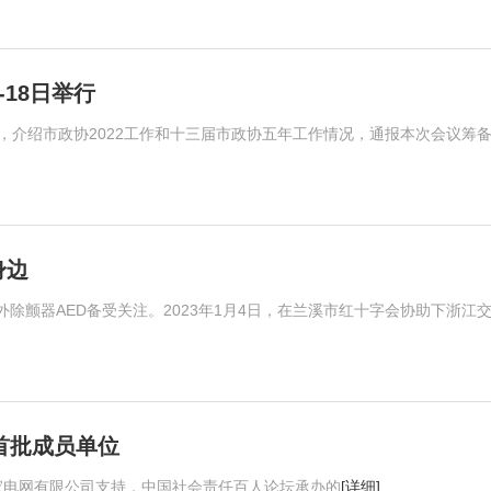
18日举行
，介绍市政协2022工作和十三届市政协五年工作情况，通报本次会议筹
身边
除颤器AED备受关注。2023年1月4日，在兰溪市红十字会协助下浙江
]
首批成员单位
国家电网有限公司支持，中国社会责任百人论坛承办的
[详细]