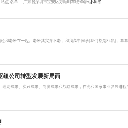
务站点 名单， 广东省深圳市宝安区万顺叫车暖蜂驿站
[详细]
我还和老米在一起。老米其实并不老，和我高中同学(我们都是84鼠)。算
枢纽公司转型发展新局面
、理论成果、实践成果、制度成果和战略成果，在党和国家事业发展进程
赛