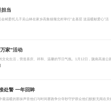
显担当
吴会斌委托儿子吴山林在家乡高集镇堰北村举行“走基层 送温暖献爱心”活
万家”活动
的文化生活，营造喜庆、祥和、温馨的节日气氛。1月12日，陇南高速公
]
0接处警 一年回眸
中最温暖的那抹声音他们与时间赛跑争分夺秒守护群众他们默默无闻在关