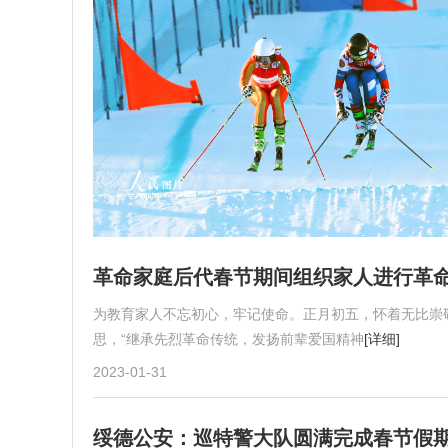
革命家庭后代春节期间组织家人进行革
为教育家人不忘初心，牢记使命。正月初五，怀着无比崇
思，“继承先烈革命传统，发扬前辈爱国精神
[详细]
2023-01-31
绥德公安：巡特警大队圆满完成春节假