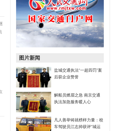
逐
员
图片新闻
盐城交通执法“一超四罚”案
后获企业赞誉
哀
解船员燃眉之急 南京交通
执法加急服务暖人心
凡人善举铸就榜样力量：校
车驾驶员江志帅获评“城运