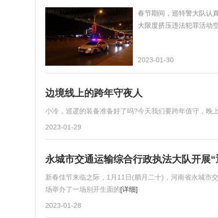
春节期间，巡特警大队认
大限度挤压违法犯罪活动
2023-01-30
边境线上的跨年守夜人
小冷，巡逻的装备准备好了吗?今天我们要跨年值守，晚
2023-01-29
永城市交通运输综合行政执法大队开展“
新春佳节来临之际，1月11日(腊月二十)，河南省永城
场举办了一场别开生面的
[详细]
2023-01-28