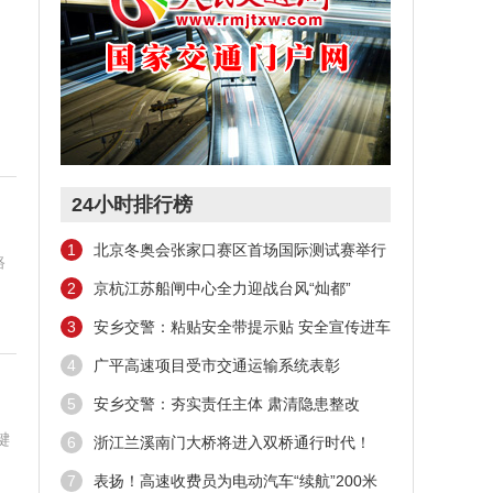
24小时排行榜
1
北京冬奥会张家口赛区首场国际测试赛举行
路
训练
2
京杭江苏船闸中心全力迎战台风“灿都”
3
安乡交警：粘贴安全带提示贴 安全宣传进车
站
4
广平高速项目受市交通运输系统表彰
5
安乡交警：夯实责任主体 肃清隐患整改
键
6
浙江兰溪南门大桥将进入双桥通行时代！
7
表扬！高速收费员为电动汽车“续航”200米