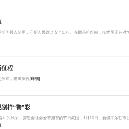
航
运期间投入使用，守护人民群众安全出行。在顺昌机维站，技术员正在对“
新征程
词仪式，隆重庆祝
[详细]
别样“警”彩
奋斗的风采，营造全社会爱警拥警的节日氛围，1月10日，新疆库尔勒市
]