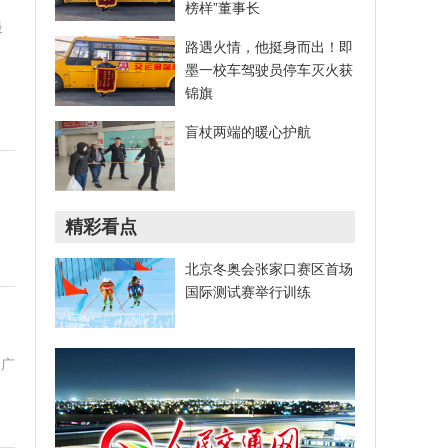
榜样”董事长
最
路遇火情，他挺身而出！即
墨一校车驾驶员停车灭火获
锦旗
盲杖两端的暖心护航
精彩看点
北京冬奥会张家口赛区首场
国际测试赛举行训练
们广