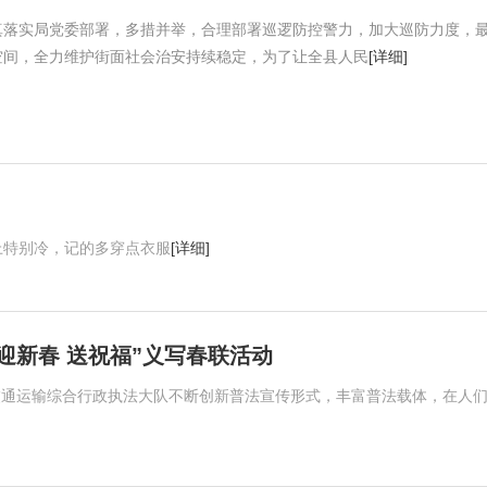
真落实局党委部署，多措并举，合理部署巡逻防控警力，加大巡防力度，
空间，全力维护街面社会治安持续稳定，为了让全县人民
[详细]
上特别冷，记的多穿点衣服
[详细]
迎新春 送祝福”义写春联活动
市交通运输综合行政执法大队不断创新普法宣传形式，丰富普法载体，在人