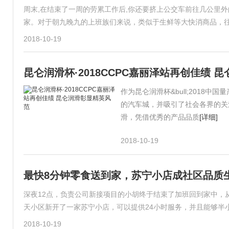
周末,在结束了一周的劳累工作后,你还要挤上公交车前往几公里外
家。对于朝九晚九的上班族们来说，类似于生鲜等大快消商品，
2018-10-19
昆仑润滑杯·2018CCPC嘉丽泽站再创佳绩 
作为昆仑润滑杯&bull;2018中
的汽车城，并吸引了社会各界的关
滑，凭借优秀的产品品质
[详细]
2018-10-19
最快8分钟零食送到家，苏宁小店成社区品质生
深夜12点，负责公司新接项目的小胡终于结束了加班回到家中，
天小区新开了一家苏宁小店，可以提供24小时服务，并且能够半
2018-10-19