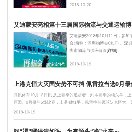
2018-10-20
艾迪蒙安亮相第十三届国际物流与交通运输博
艾迪蒙安2018年10月11日，
会(简称：深圳物博会CILF) 。
圳市物流与供应链管
[详细]
2018-10-19
上港克恒大灭国安势不可挡 佩雷拉当选9月最
腾讯体育10月18日讯 从上赛季的追赶者，到本赛季的领头羊
原因。9月份的5场比赛，上港4胜1平，佩雷拉带领球队克恒大
2018-10-19
问“渠”哪得清如许，为有源头“净”水来～