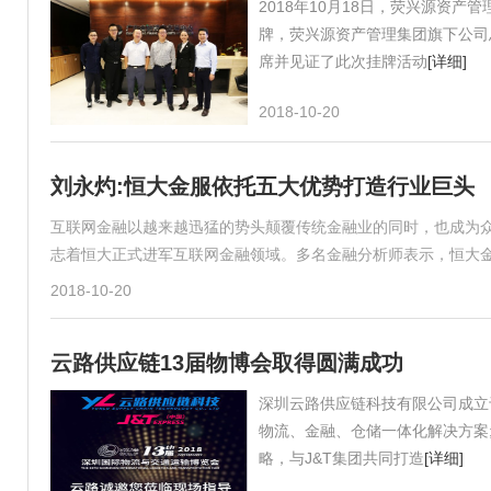
2018年10月18日，荧兴源资
牌，荧兴源资产管理集团旗下公司
席并见证了此次挂牌活动
[详细]
2018-10-20
刘永灼:恒大金服依托五大优势打造行业巨头
互联网金融以越来越迅猛的势头颠覆传统金融业的同时，也成为众
志着恒大正式进军互联网金融领域。多名金融分析师表示，恒大
2018-10-20
云路供应链13届物博会取得圆满成功
深圳云路供应链科技有限公司成立
物流、金融、仓储一体化解决方案
略，与J&T集团共同打造
[详细]