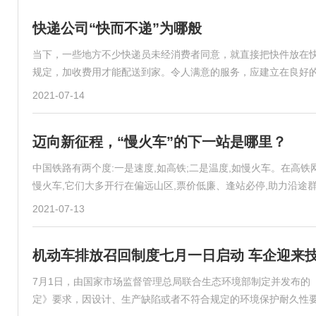
快递公司“快而不递”为哪般
当下，一些地方不少快递员未经消费者同意，就直接把快件放在
规定，加收费用才能配送到家。令人满意的服务，应建立在良好
2021-07-14
迈向新征程，“慢火车”的下一站是哪里？
中国铁路有两个度:一是速度,如高铁;二是温度,如慢火车。在高铁
慢火车,它们大多开行在偏远山区,票价低廉、逢站必停,助力沿途
2021-07-13
机动车排放召回制度七月一日启动 车企迎来技
7月1日，由国家市场监督管理总局联合生态环境部制定并发布的
定》要求，因设计、生产缺陷或者不符合规定的环境保护耐久性