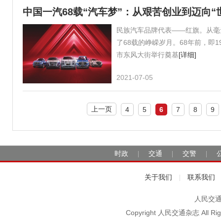
中国一汽68载“汽车梦”：从艰苦创业到迈向“
民族汽车品牌代表——红旗。从毫
了68载的峥嵘岁月。68年前，即1
市东风大街举行奠基
[详细]
2021-07-05
上一页
4
5
6
7
8
9
时政
交通
交警
|
|
|
关于我们
联系我们
|
人民交通2
Copyright 人民交通杂志 A