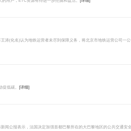
庞大的用户，ETC资源有待进一步挖掘和盘活。
[详细]
王涛(化名)认为地铁运营者未尽到保障义务，将北京市地铁运营公司一公
动促低碳。
[详细]
布新闻公报表示，法国决定加强首都巴黎所在的大巴黎地区的公共交通安