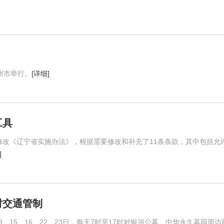
州市举行。
[详细]
工具
修改《辽宁省实施办法》，根据需要修改和补充了11条条款，其中包括允
]
时交通管制
9、15、16、22、23日，每天7时至17时对银河公墓、中华永久墓园周边