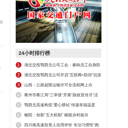
限
24小时排行榜
1
湖北交投鄂西北公司工会：奏响员工自身防
路
疫“三部曲”
2
湖北交投鄂西北公司开启“互联网+防控”抗疫
新模式
3
山西：公路超限运输许可全流程网上办
4
衢州市衢江局“三举措”开展“路政宣传月”活
动
5
鄂西北高速构筑“爱心驿站”传递幸福温度
6
榆阳：创新“五大机制” 赋能乡村振兴
7
四川推高速投资人信用评价 专治习惯性“跑