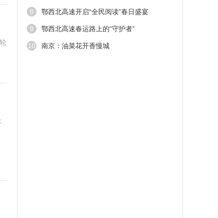
路”中标人
8
鄂西北高速开启“全民阅读”春日盛宴
9
鄂西北高速春运路上的“守护者”
货轮
10
南京：油菜花开香慢城
量