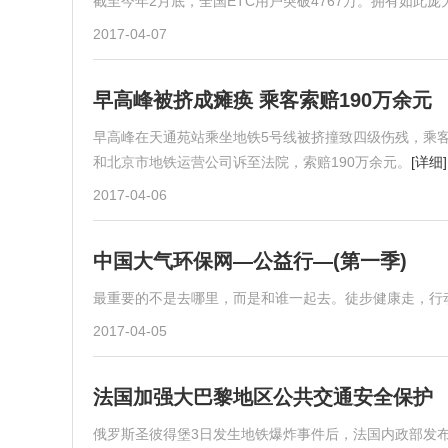
截至今年2月底，全国ETC用户突破4767万。拥有如此
2017-04-07
早高峰被挤成瘫痪 乘客索赔190万余元
早高峰在天通苑站乘坐地铁5号线被挤撞致四级伤残，乘客
和北京市地铁运营公司诉至法院，索赔190万余元。
[详细]
2017-04-06
中国大气环保网—公益行—(第一季)
最重要的不是去哪里，而是和谁一起去。徒步健康走，行
2017-04-05
法国加强大巴黎地区公共交通安全保护
俄罗斯圣彼得堡3日发生地铁爆炸事件后，法国内政部发