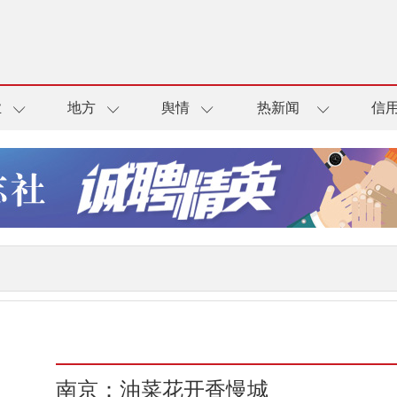
业
地方
舆情
热新闻
信
南京：油菜花开香慢城