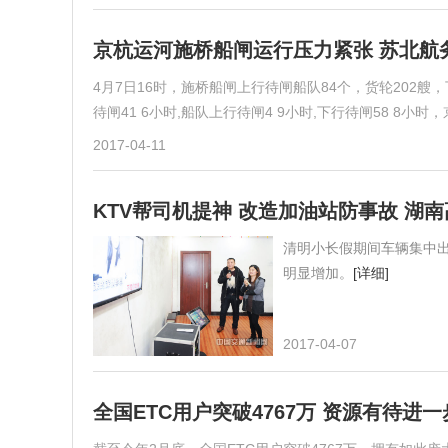
京杭运河施桥船闸运行压力紧张 苏北航
4月7日16时，施桥船闸上行待闸船队84个，货轮202艘，
待闸41 6小时,船队上行待闸4 9小时,下行待闸58 
2017-04-11
KTV帮司机提神 改造加油站防事故 湖
清明小长假期间车辆集中
明显增加。
[详细]
2017-04-07
全国ETC用户突破4767万 资源有待进