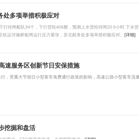
务处多项举措积极应对
下行待闸船队34个，下行货轮406艘，预测上水货轮待闸20 6小时,下水
8小时，京杭运河施桥船闸运行压力紧张，苏北航务处多项举措积极应对。
[详细]
南高速服务区创新节日安保措施
出行，受重大节假日小型客车免费通行政策的影响，高速公路小型客车流
一步挖掘和盘活