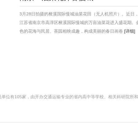
3月28日拍摄的桠溪国际慢城油菜花田（无人机照片）。近日
江苏省南京市高淳区桠溪国际慢城的万亩油菜花进入盛花期。
色的花海与民居、茶园相映成趣，构成美丽的春日画卷
[详细]
员单位有105家，由开办交通运输专业的省内高中等学校、相关科研院所