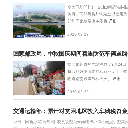
今天(9月29日)，交通运输部会
传月。两部委将加快建立以信用为
部和国家发展改革委将
[详细]
2020-09-29
国家邮政局：中秋国庆期间着重防范车辆道路
据国家邮政局网站消息，9月24日
持续抓好疫情防控和行业安全工作
辆道路交通事故和火灾、
[详细]
2020-09-29
交通运输部：累计对贫困地区投入车购税资金超
今日，国新办就决战决胜脱贫攻坚为全面建成小康社会提供坚实