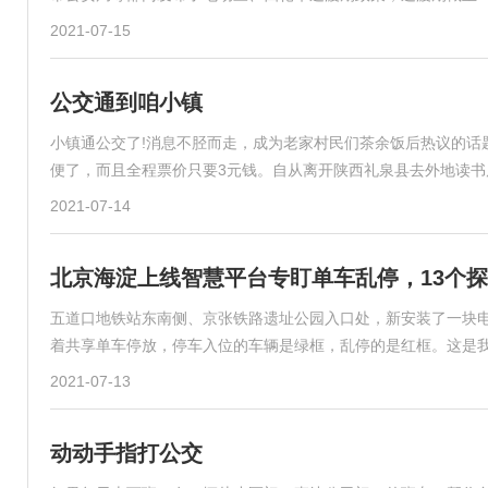
2021-07-15
公交通到咱小镇
小镇通公交了!消息不胫而走，成为老家村民们茶余饭后热议的话
便了，而且全程票价只要3元钱。自从离开陕西礼泉县去外地读书
2021-07-14
北京海淀上线智慧平台专盯单车乱停，13个探
五道口地铁站东南侧、京张铁路遗址公园入口处，新安装了一块电
着共享单车停放，停车入位的车辆是绿框，乱停的是红框。这是
2021-07-13
动动手指打公交