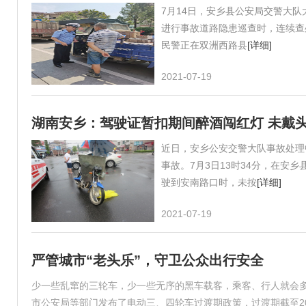
7月14日，安乡县公安局交警大
进行事故道路隐患巡查时，连续查
民警正在双洲西路县
[详细]
2021-07-19
湖南安乡：驾驶证暂扣期间醉酒闯红灯 未戴
近日，安乡公安交警大队事故处理
事故。7月3日13时34分，在安
驶到安南路口时，未按
[详细]
2021-07-19
严管城市“老头乐”，守卫公众出行安全
少一些乱窜的三轮车，少一些无序的黑车载客，乘客、行人就会多
市公安局等部门发布了电动三、四轮车过渡期政策，过渡期截至202