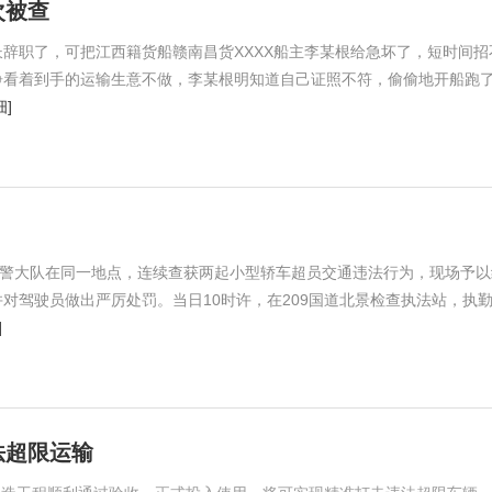
次被查
辞职了，可把江西籍货船赣南昌货XXXX船主李某根给急坏了，短时间招
睁看着到手的运输生意不做，李某根明知道自己证照不符，偷偷地开船跑
细]
交警大队在同一地点，连续查获两起小型轿车超员交通违法行为，现场予以
对驾驶员做出严厉处罚。当日10时许，在209国道北景检查执法站，执
]
法超限运输