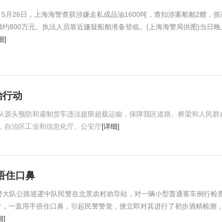
5月26日，上海海警查获涉嫌走私成品油1600吨，查扣涉案船舶2艘，抓
额约800万元。执法人员靠近嫌疑船舶准备登临。(上海海警局供图)当日晚
细]
治行动
从源头预防和遏制货车违法超限超载运输，保障我区道路、桥梁和人民群
，自治区工业和信息化厅、公安厅
[详细]
捂住口鼻
警大队公路巡逻中队民警在北景农村劝导站，对一辆小型普通客车例行检
常，一直用手捂住口鼻，引起民警警觉，便立即对其进行了初步酒精检测
细]