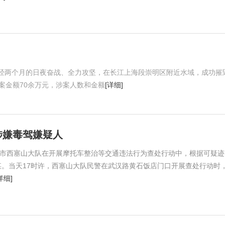
经两个月的日夜奋战、全力攻坚，在长江上海段崇明区附近水域，成功摧
案金额70余万元，涉案人数和金额
[详细]
涉嫌毒驾嫌疑人
石市西塞山大队在开展摩托车整治等交通违法行为查处行动中，根据可疑迹
。当天17时许，西塞山大队民警在武汉路黄石饭店门口开展查处行动时
详细]