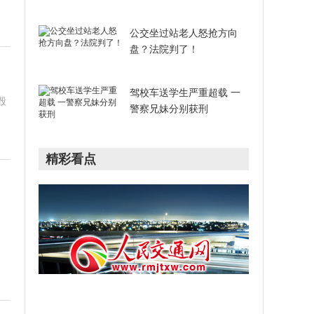
公交坐过站老人怒抢方向
盘？法院判了！
驾校车送学生严重超载 一
毁
警察兄妹分别获刑
精彩看点
，