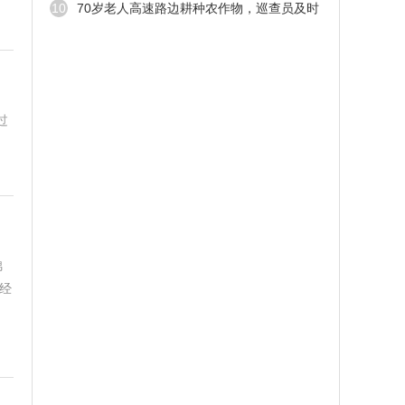
10
70岁老人高速路边耕种农作物，巡查员及时
劝止
过
锦
经