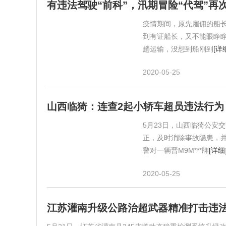
有违法驾驶“前科”，汛期冒险“代驾”再
疫情期间，原先雇佣的船长
到有证船长，又不能眼睁
趟运输，没想到船刚到
[详
2020-05-25
山西临猗：连查2起小轿车超员违法行为
5月23日，山西临猗公安
正，及时消除事故隐患，并
警对一辆晋M9M***牌
[详细
2020-05-25
江苏灌南升级公路治超武器精准打击违