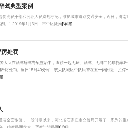
醉驾典型案例
督促党员干部和公职人员遵规守纪，维护城市道路交通安全，近日，济南
。1 2019年1月3日，市中区陡沟
[详细]
严厉处罚
交警大队在酒驾醉驾专项整治中，查获一起无证、酒驾、无牌二轮摩托车严
严厉处罚。当日15时40分许，该大队城区中队民警在五一岗附近，拦停
细]
人
经济全面恢复，一段时期以来，河北省石家庄市交管局开展了一系列的重
警务，缜密路面盘查，严密过滤路面
[详细]