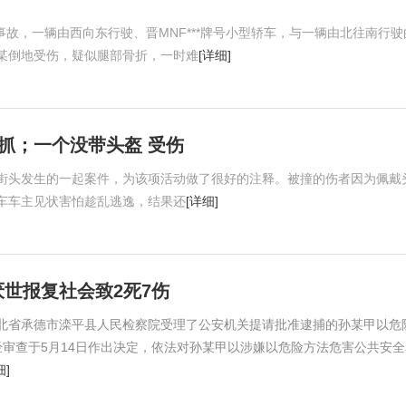
事故，一辆由西向东行驶、晋MNF***牌号小型轿车，与一辆由北往南行驶
某倒地受伤，疑似腿部骨折，一时难
[详细]
抓；一个没带头盔 受伤
街头发生的一起案件，为该项活动做了很好的注释。被撞的伤者因为佩戴
车车主见状害怕趁乱逃逸，结果还
[详细]
世报复社会致2死7伤
，河北省承德市滦平县人民检察院受理了公安机关提请批准逮捕的孙某甲以危
审查于5月14日作出决定，依法对孙某甲以涉嫌以危险方法危害公共安全
细]