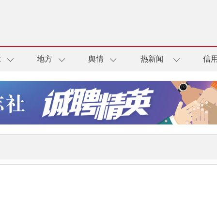
业
地方
舆情
热新闻
信