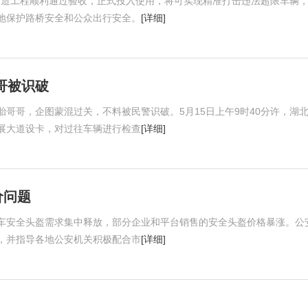
级改造工程顺利通过验收，正式投入使用，将可实现精准打击违法超限车辆
地保护路桥安全和公众出行安全。
[详细]
哥被识破
哥哥，企图蒙混过关，不料被民警识破。5月15日上午9时40分许，湖
展大道设卡，对过往车辆进行检查
[详细]
价问题
车安全头盔需求集中释放，部分企业和平台销售的安全头盔价格暴涨。公
，并指导各地公安机关积极配合市
[详细]