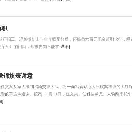
新职
船厂招工。冯某微信上与中介联系好后，怀揣着六百元现金赶到仪征，经
到某船厂的门口，却被告知不能在
[详细]
送锦旗表谢意
民任文某及家人来到临猗交警大队，将一面写着贴心为民破案神速的大红
警的手连声道谢。据悉，5月11日，任文某、任科某弟兄二人骑乘摩托车
细]