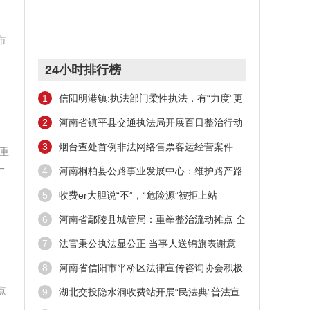
市
24小时排行榜
1
信阳明港镇:执法部门柔性执法，有“力度”更
有“温度”
2
河南省镇平县交通执法局开展百日整治行动
3
烟台查处首例非法网络售票客运经营案件
重
一
4
河南桐柏县公路事业发展中心：维护路产路
权，拒绝“打场晒粮”
5
收费er大胆说“不”，“危险源”被拒上站
6
河南省鄢陵县城管局：重拳整治流动摊点 全
面强化街面管控
7
法官秉公执法显公正 当事人送锦旗表谢意
8
河南省信阳市平桥区法律宣传咨询协会积极
开展法律宣传活动
点
9
湖北交投隐水洞收费站开展“民法典”普法宣
传活动