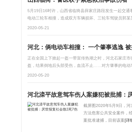
5月19日16时许，山西省临猗县薛家庄路段发生一起交通
电动三轮车相撞，造成双方车辆损坏、三轮车驾驶员郭某
2020-05-21
河北：俩电动车相撞： 一个肇事逃逸 被
正在全国上下掀起一盔一带宣传热潮之时，河北石家庄市
盔，结果倒地后头部受伤，血流不止……对方肇事的电动
2020-05-20
河北滦平故意驾车伤人案嫌犯被批捕：厌
截屏图2020年5月9日
方法危害公共安全案件，经
案批准逮捕，目前该案
[详