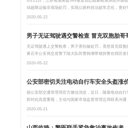
5月21日，江苏省灌南县345省道动态稳重检测系统升
动超限运输非现场处罚，实现公路科技治超常态化，更好
2020-05-22
男子无证驾驶遇交警检查 冒充双胞胎哥
无证驾驶遇上交警检查，男子害怕被处罚，竟然冒充双胞胎
黄石市公安局交巡警下陆大队民警韩潮带领协警在辖区发
2020-05-22
公安部密切关注电动自行车安全头盔涨
据公安部交通管理局官方微信消息，近日，随着电动自行
部对此高度重视，主动与国家市场监督管理总局联系沟通
2020-05-21
山西临猗：警医联手紧急救治事故伤者