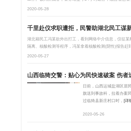
2020-05-28
千里赴仪求职遭拒，民警助湖北民工谋
湖北籍民工冯某欲外出打工，看到网络中介信息，仪征某
隔离、核酸检测等程序，冯某拿着核酸检测(阴性)报告赶
2020-05-27
山西临猗交警：贴心为民快速破案 伤者
日前，山西运城盐湖区居
旗送到事故科，拉着办案民
过临猗县新庄村口时，
[详
2020-05-26