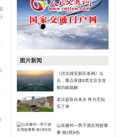
获
上
图片新闻
众
《河北雄安新区条例》出
台，重点承接8类北京非首
都功能疏解
老汉盗取自来水 终为无知
买了单
查
山东滕州一男子酒后驾驶肇
，
事 致2死6伤