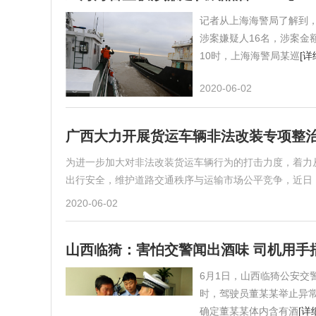
记者从上海海警局了解到，
涉案嫌疑人16名，涉案金
10时，上海海警局某巡
[详
2020-06-02
广西大力开展货运车辆非法改装专项整
为进一步加大对非法改装货运车辆行为的打击力度，着力
出行安全，维护道路交通秩序与运输市场公平竞争，近日
2020-06-02
山西临猗：害怕交警闻出酒味 司机用手
6月1日，山西临猗公安交
时，驾驶员董某某举止异
确定董某某体内含有酒
[详