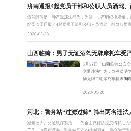
济南通报4起党员干部和公职人员酒驾、
酒驾醉驾是一种严重违法行为，为进一步严明纪律规矩，
纪委监委通报了4起党员干部和公职人员酒驾、醉驾典型案例
2020-05-28
山西临猗：男子无证酒驾无牌摩托车受
5月27日，山西临猗公安
交通违法行为，驾驶员受到
辆无牌二轮摩托车检查
[详
2020-05-28
河北：警务站“过滤过筛” 筛出两名违法
减量控大、交通秩序整治……为全面做好防控疫情和助力
工作。该局所属各个警务站坚守24小时勤务，融合智慧